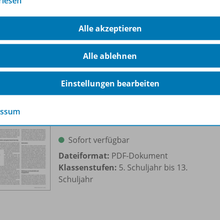
rlesen
Alle akzeptieren
ere Inhalte der Ausgabe
Alle ablehnen
Einstellungen bearbeiten
Let fun be another word for
learning
OD20
essum
Spiele im Englischunterricht
Sofort verfügbar
Dateiformat:
PDF-Dokument
Klassenstufen:
5. Schuljahr bis 13.
Schuljahr