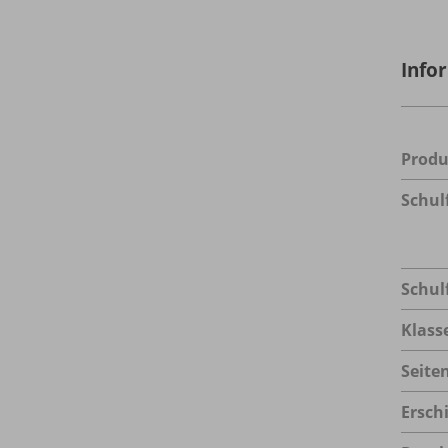
Info
Prod
Schul
Schul
Klass
Seite
Ersch