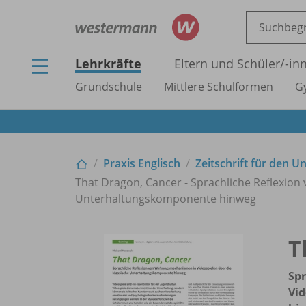
Lehrkräfte
Eltern und Schüler/
-in
Grundschule
Mittlere Schulformen
G
Praxis Englisch
Zeitschrift für den U
That Dragon, Cancer - Sprachliche Reflexio
Unterhaltungskomponente hinweg
T
Sp
Vid