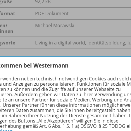
größe
92,2 kB
format
PDF-Dokument
en/
Michael Morawski
innen
gworte
Living in a digital world, Identitätsbildung, 
kommen bei Westermann
hreibung
erwenden neben technisch notwendigen Cookies auch solc
e und Anzeigen zu personalisieren, Funktionen für soziale 
ten zu können und die Zugriffe auf unserer Webseite zu
sieren. Außerdem geben wir Daten zu ihrer Verwendung un
piele sind ein essentieller Teil der Jugendkultur. Videospie
ite an unsere Partner für soziale Medien, Werbung und An
rn können als kritisches Kunstprodukt auch zur Verarbeitu
r. Unserer Partner führen diese Informationen möglicherwe
eitung dienen. In der Stunde erforschen die Schülerinnen u
eiteren Daten zusammen, die Sie ihnen bereitgestellt haben
ie im Rahmen Ihrer Nutzung der Dienste gesammelt haben. 
aditionellen Nutzungen hinausgehen kann. Das von der Fami
gen des Buttons „Alle Akzeptieren“ willigen Sie in diese
, Cancer“ thematisiert den Leidensweg des kleinen Joel un
erhebung gemäß Art. 6 Abs. 1 S. 1 a) DSGVO, § 25 TDDDG e
kleinen Sohnes.