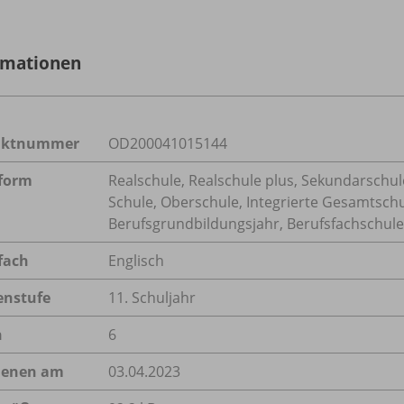
rmationen
uktnummer
OD200041015144
form
Realschule, Realschule plus, Sekundarschule
Schule, Oberschule, Integrierte Gesamtsch
Berufsgrundbildungsjahr, Berufsfachschule,
fach
Englisch
enstufe
11. Schuljahr
n
6
ienen am
03.04.2023