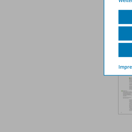
Weite
Weit
Impr