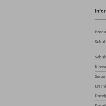
Info
Prod
Schul
Schul
Klass
Seite
Ersch
Datei
Datei