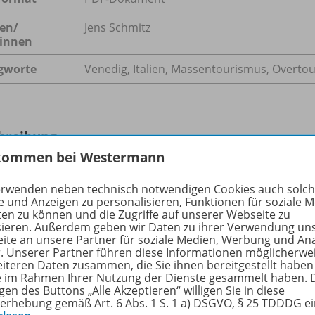
en/
Jens Schmitz
innen
gworte
Venedig, Italien, Massentourismus, Overto
hreibung
kommen bei Westermann
erwenden neben technisch notwendigen Cookies auch solc
 Venedig das Abbild einer typisch italienischen Stadt erwarte
e und Anzeigen zu personalisieren, Funktionen für soziale 
itpark für kulturell interessierte Tagestouristen oder Mens
ten zu können und die Zugriffe auf unserer Webseite zu
sieren. Außerdem geben wir Daten zu ihrer Verwendung un
orwand „Muss-man-gesehen-haben“ besuchen: eine Form de
ite an unsere Partner für soziale Medien, Werbung und An
fizierung beschrieben wird.
r. Unserer Partner führen diese Informationen möglicherwe
eiteren Daten zusammen, die Sie ihnen bereitgestellt haben
ie im Rahmen Ihrer Nutzung der Dienste gesammelt haben. 
gen des Buttons „Alle Akzeptieren“ willigen Sie in diese
erhebung gemäß Art. 6 Abs. 1 S. 1 a) DSGVO, § 25 TDDDG e