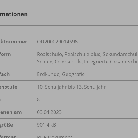
rmationen
uktnummer
OD200029014696
form
Realschule, Realschule plus, Sekundarschule
Schule, Oberschule, Integrierte Gesamtsc
fach
Erdkunde
,
Geografie
enstufe
10. Schuljahr bis 13. Schuljahr
n
8
ienen am
03.04.2023
größe
901,4 kB
format
PDF-Dokument