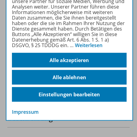
unsere Partner für soziale Medien, Werbung und
recherchiert und
Analysen weiter. Unserer Partner führen diese
heruntergeladen werden (nur
Informationen möglicherweise mit weiteren
für Privatpersonen).
Daten zusammen, die Sie ihnen bereitgestellt
haben oder die sie im Rahmen Ihrer Nutzung der
Jetzt kostengünstig
Dienste gesammelt haben. Durch Betätigen des
Probelesen oder gleich zum
Buttons „Alle Akzeptieren“ willigen Sie in diese
Vorteilspreis abonnieren!
Datenerhebung gemäß Art. 6 Abs. 1 S. 1 a)
DSGVO, § 25 TDDDG ein.
…
Weiterlesen
ZU DEN ABO-ANGEBOTEN
Alle akzeptieren
Alle ablehnen
Informationen
Einstellungen bearbeiten
Impressum
Beschreibung