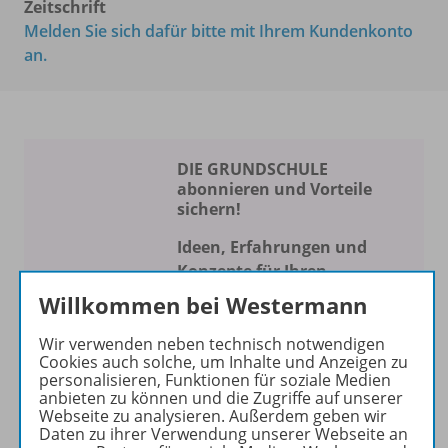
Zeitschrift
Melden Sie sich dafür bitte mit Ihrem Kundenkonto
an.
DIE GRUNDSCHULE
abonnieren und Vorteile
sichern!
Ideen, Erfahrungen und
Konzepte für Ihren
Schulalltag
Willkommen bei Westermann
Die Zeitschrift erscheint als
Wir verwenden neben technisch notwendigen
Print- und als digitale Version.
Cookies auch solche, um Inhalte und Anzeigen zu
personalisieren, Funktionen für soziale Medien
Beiträge und Materialien
anbieten zu können und die Zugriffe auf unserer
können im Online-Archiv von
Webseite zu analysieren. Außerdem geben wir
DIE GRUNDSCHULE kostenlos
Daten zu ihrer Verwendung unserer Webseite an