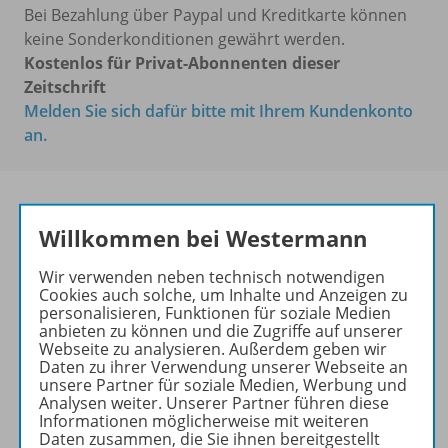
Bei Bezahlung über Paypal und Kreditkarte können
keine Sonderkonditionen gewährt werden.
Kostenlos für Privat-Abonnenten dieser
Zeitschrift
Melden Sie sich dafür bitte mit Ihrem Kundenkonto
an.
Willkommen bei Westermann
Die führende Zeitschrift für
die Unterrichtspraxis!
Wir verwenden neben technisch notwendigen
Cookies auch solche, um Inhalte und Anzeigen zu
Ihr Wegweiser zu den
personalisieren, Funktionen für soziale Medien
wichtigsten Seiten von PRAXIS
anbieten zu können und die Zugriffe auf unserer
Webseite zu analysieren. Außerdem geben wir
GEOGRAPHIE:
Daten zu ihrer Verwendung unserer Webseite an
unsere Partner für soziale Medien, Werbung und
zu den Abo-Angeboten
Analysen weiter. Unserer Partner führen diese
zum Zeitschriftenkiosk
Informationen möglicherweise mit weiteren
Daten zusammen, die Sie ihnen bereitgestellt
zum Online-Archiv