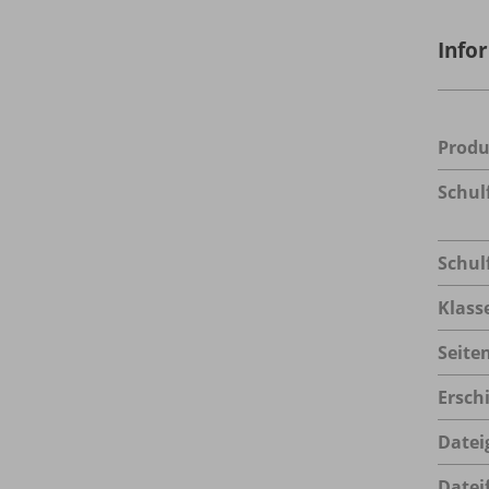
Info
Prod
Schul
Schul
Klass
Seite
Ersch
Datei
Datei