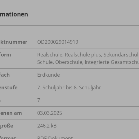
rmationen
uktnummer
OD200029014919
form
Realschule, Realschule plus, Sekundarschule
Schule, Oberschule, Integrierte Gesamtsc
fach
Erdkunde
enstufe
7. Schuljahr bis 8. Schuljahr
n
7
ienen am
03.03.2025
größe
246,2 kB
format
PDF-Dokument