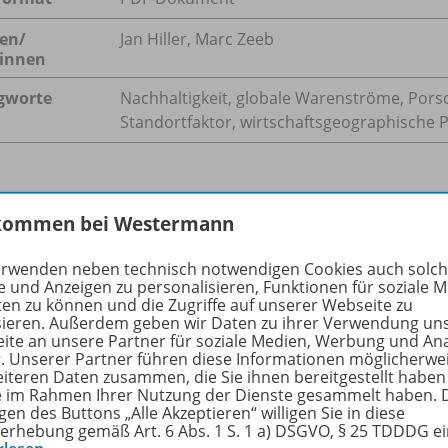
en/
Jan Hiller, Marc Zeeb
innen
gworte
Nachhaltigkeit, globale Warenströme, Pors
Standortfaktor, wirtschaftsgeographische Pr
hreibung
kommen bei Westermann
erwenden neben technisch notwendigen Cookies auch solc
e und Anzeigen zu personalisieren, Funktionen für soziale 
l gesellschaftlich relevante Diskussionen um die automobil
ten zu können und die Zugriffe auf unserer Webseite zu
sieren. Außerdem geben wir Daten zu ihrer Verwendung un
 eines Verbots für Verbrennermotoren ab 2035, die Verwen
ite an unsere Partner für soziale Medien, Werbung und An
toffen (eFuels) oder das Verhängen von Strafzöllen auf chi
r. Unserer Partner führen diese Informationen möglicherwe
lle schulische Anknüpfungspunkte, da sie durch ihre media
eiteren Daten zusammen, die Sie ihnen bereitgestellt haben
ie im Rahmen Ihrer Nutzung der Dienste gesammelt haben. 
er angekommen sind.
gen des Buttons „Alle Akzeptieren“ willigen Sie in diese
erhebung gemäß Art. 6 Abs. 1 S. 1 a) DSGVO, § 25 TDDDG e