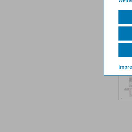
Weite
Weit
Impr