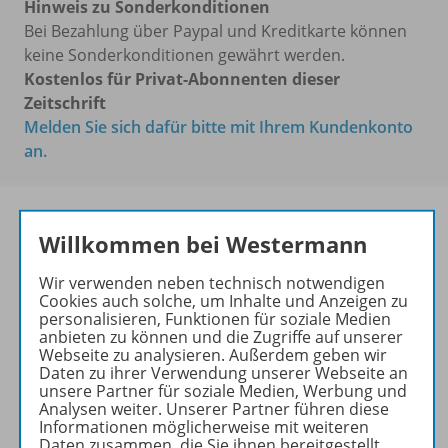
Hinweis zu Sonderkonditionen
Bei Bezahlung über Paypal und Kreditkarte können
keine Sonderkonditionen gewährt werden.
Kostenlos für Privat-Abonnenten dieser
Zeitschrift
Melden Sie sich dafür bitte mit Ihrem Kundenkonto
an.
Willkommen bei Westermann
Das führende Magazin für
Wir verwenden neben technisch notwendigen
den wissenschaftlichen
Cookies auch solche, um Inhalte und Anzeigen zu
Transfer!
personalisieren, Funktionen für soziale Medien
anbieten zu können und die Zugriffe auf unserer
Ihr Wegweiser zu den
Webseite zu analysieren. Außerdem geben wir
wichtigsten Seiten der GR:
Daten zu ihrer Verwendung unserer Webseite an
unsere Partner für soziale Medien, Werbung und
zu den Abo-Angeboten
Analysen weiter. Unserer Partner führen diese
Informationen möglicherweise mit weiteren
zum Zeitschriftenkiosk
Daten zusammen, die Sie ihnen bereitgestellt