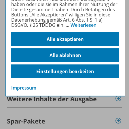
zum Online-Archiv
haben oder die sie im Rahmen Ihrer Nutzung der
Dienste gesammelt haben. Durch Betätigen des
Buttons „Alle Akzeptieren“ willigen Sie in diese
Mehr zur Zeitschrift
Datenerhebung gemäß Art. 6 Abs. 1 S. 1 a)
DSGVO, § 25 TDDDG ein.
…
Weiterlesen
Alle akzeptieren
Informationen
Alle ablehnen
Einstellungen bearbeiten
Beschreibung
Impressum
Weitere Inhalte der Ausgabe
Spar-Pakete