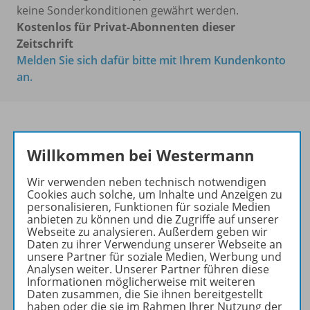
keine Sonderkonditionen gewährt werden.
Kostenlos für Privat-Abonnenten dieser
Zeitschrift
Melden Sie sich dafür bitte mit Ihrem Kundenkonto
an.
Willkommen bei Westermann
Das führende Magazin für
den wissenschaftlichen
Wir verwenden neben technisch notwendigen
Transfer!
Cookies auch solche, um Inhalte und Anzeigen zu
personalisieren, Funktionen für soziale Medien
Ihr Wegweiser zu den
anbieten zu können und die Zugriffe auf unserer
wichtigsten Seiten der GR:
Webseite zu analysieren. Außerdem geben wir
Daten zu ihrer Verwendung unserer Webseite an
zu den Abo-Angeboten
unsere Partner für soziale Medien, Werbung und
Analysen weiter. Unserer Partner führen diese
zum Zeitschriftenkiosk
Informationen möglicherweise mit weiteren
zum Online-Archiv
Daten zusammen, die Sie ihnen bereitgestellt
haben oder die sie im Rahmen Ihrer Nutzung der