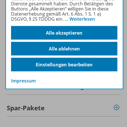
Dienste gesammelt haben. Durch Betätigen des
Mehr zur Zeitschrift
Buttons „Alle Akzeptieren“ willigen Sie in diese
Datenerhebung gemäß Art. 6 Abs. 1 S. 1 a)
DSGVO, § 25 TDDDG ein.
…
Weiterlesen
Alle akzeptieren
Informationen
Alle ablehnen
Beschreibung
Einstellungen bearbeiten
Impressum
Weitere Inhalte der Ausgabe
Spar-Pakete