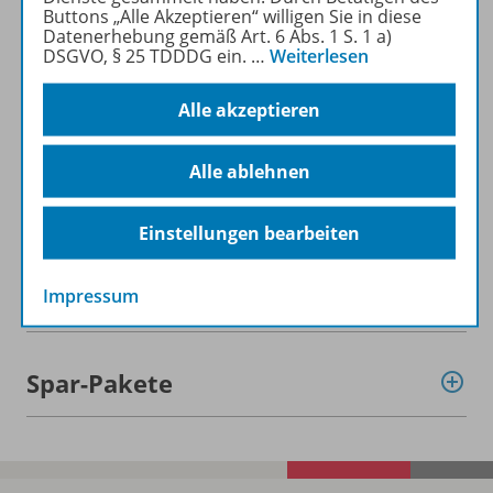
Buttons „Alle Akzeptieren“ willigen Sie in diese
Datenerhebung gemäß Art. 6 Abs. 1 S. 1 a)
DSGVO, § 25 TDDDG ein.
…
Weiterlesen
Alle akzeptieren
Informationen
Alle ablehnen
Beschreibung
Einstellungen bearbeiten
Weitere Inhalte der Ausgabe
Impressum
Spar-Pakete