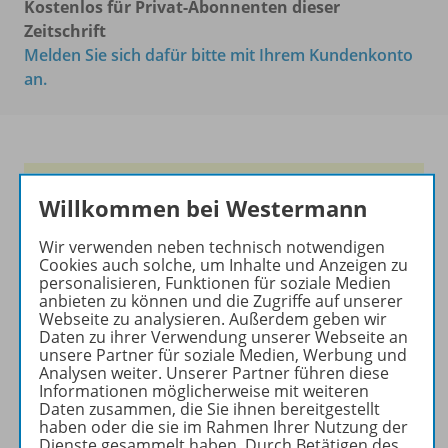
Kostenlos für Privat-Abonnenten dieser
Zeitschrift
Melden Sie sich dafür bitte mit Ihrem Kundenkonto
an.
Das führende Magazin für
Willkommen bei Westermann
den wissenschaftlichen
Transfer!
Wir verwenden neben technisch notwendigen
Cookies auch solche, um Inhalte und Anzeigen zu
Ihr Wegweiser zu den
personalisieren, Funktionen für soziale Medien
wichtigsten Seiten der GR:
anbieten zu können und die Zugriffe auf unserer
Webseite zu analysieren. Außerdem geben wir
zu den Abo-Angeboten
Daten zu ihrer Verwendung unserer Webseite an
unsere Partner für soziale Medien, Werbung und
zum Zeitschriftenkiosk
Analysen weiter. Unserer Partner führen diese
zum Online-Archiv
Informationen möglicherweise mit weiteren
Daten zusammen, die Sie ihnen bereitgestellt
haben oder die sie im Rahmen Ihrer Nutzung der
Mehr zur Zeitschrift
Dienste gesammelt haben. Durch Betätigen des