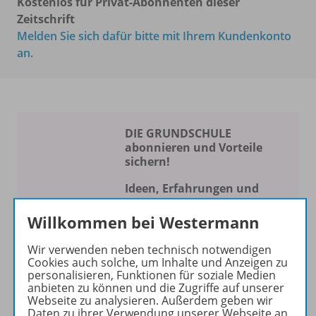
Kostenlos für Privat-Abonnenten dieser
Zeitschrift
Melden Sie sich dafür bitte mit Ihrem Kundenkonto
an.
DIE GRUNDSCHULE
abonnieren und Vorteile
sichern!
Ideen, Erfahrungen und
Konzepte für Ihren
Willkommen bei Westermann
Schulalltag
Wir verwenden neben technisch notwendigen
Die Zeitschrift erscheint als
Cookies auch solche, um Inhalte und Anzeigen zu
Print- und als digitale Version.
personalisieren, Funktionen für soziale Medien
Beiträge und Materialien
anbieten zu können und die Zugriffe auf unserer
Webseite zu analysieren. Außerdem geben wir
können im Online-Archiv von
Daten zu ihrer Verwendung unserer Webseite an