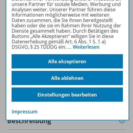
DIE GRUNDSCHULE kostenlos
unsere Partner für soziale Medien, Werbung und
recherchiert und
Analysen weiter. Unserer Partner führen diese
Informationen möglicherweise mit weiteren
heruntergeladen werden (nur
Daten zusammen, die Sie ihnen bereitgestellt
für Privatpersonen).
haben oder die sie im Rahmen Ihrer Nutzung der
Jetzt kostengünstig
Dienste gesammelt haben. Durch Betätigen des
Buttons „Alle Akzeptieren“ willigen Sie in diese
Probelesen oder gleich zum
Datenerhebung gemäß Art. 6 Abs. 1 S. 1 a)
Vorteilspreis abonnieren!
DSGVO, § 25 TDDDG ein.
…
Weiterlesen
ZU DEN ABO-ANGEBOTEN
Alle akzeptieren
Alle ablehnen
Einstellungen bearbeiten
Informationen
Impressum
Beschreibung