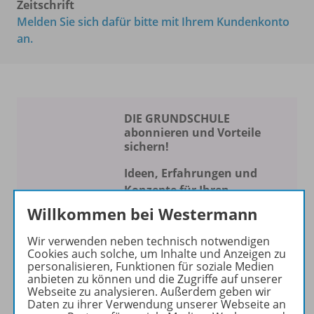
Zeitschrift
Melden Sie sich dafür bitte mit Ihrem Kundenkonto
an.
DIE GRUNDSCHULE
abonnieren und Vorteile
sichern!
Ideen, Erfahrungen und
Konzepte für Ihren
Schulalltag
Willkommen bei Westermann
Die Zeitschrift erscheint als
Wir verwenden neben technisch notwendigen
Print- und als digitale Version.
Cookies auch solche, um Inhalte und Anzeigen zu
personalisieren, Funktionen für soziale Medien
Beiträge und Materialien
anbieten zu können und die Zugriffe auf unserer
können im Online-Archiv von
Webseite zu analysieren. Außerdem geben wir
DIE GRUNDSCHULE kostenlos
Daten zu ihrer Verwendung unserer Webseite an