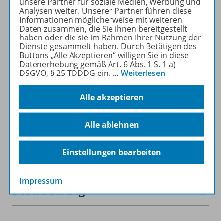
unsere Partner für soziale Medien, Werbung und
recherchiert und
Analysen weiter. Unserer Partner führen diese
heruntergeladen werden (nur
Informationen möglicherweise mit weiteren
für Privatpersonen).
Daten zusammen, die Sie ihnen bereitgestellt
haben oder die sie im Rahmen Ihrer Nutzung der
Jetzt kostengünstig
Dienste gesammelt haben. Durch Betätigen des
Probelesen oder gleich zum
Buttons „Alle Akzeptieren“ willigen Sie in diese
Vorteilspreis abonnieren!
Datenerhebung gemäß Art. 6 Abs. 1 S. 1 a)
DSGVO, § 25 TDDDG ein.
…
Weiterlesen
ZU DEN ABO-ANGEBOTEN
Alle akzeptieren
Alle ablehnen
Informationen
Einstellungen bearbeiten
Impressum
Beschreibung