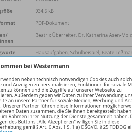
größe
934,5 kB
format
PDF-Dokument
en/
Beatrix Überreiter, Dr. Katharina Asen-Molz
innen
gworte
Hausaufgaben, Schulbeispiel, Beate Leßman
Kunstundstunde, Beteiligung, Offener Unterr
kommen bei Westermann
Haltung, Schulentwicklung, Adultismus, Ne
erwenden neben technisch notwendigen Cookies auch solc
e und Anzeigen zu personalisieren, Funktionen für soziale 
ten zu können und die Zugriffe auf unserer Webseite zu
hreibung
sieren. Außerdem geben wir Daten zu ihrer Verwendung un
ite an unsere Partner für soziale Medien, Werbung und An
r. Unserer Partner führen diese Informationen möglicherwe
eiteren Daten zusammen, die Sie ihnen bereitgestellt haben
ie im Rahmen Ihrer Nutzung der Dienste gesammelt haben. 
ulbeispiel-Interview erklärt Lehrerin Beatrix Überreiter
gen des Buttons „Alle Akzeptieren“ willigen Sie in diese
gensburg, Moderatorin Katharina Asen-Molz, wie es gelingt
erhebung gemäß Art. 6 Abs. 1 S. 1 a) DSGVO, § 25 TDDDG e