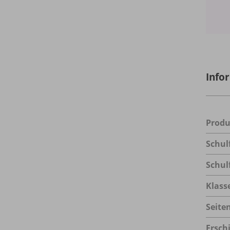
Info
Prod
Schul
Schul
Klass
Seite
Ersch