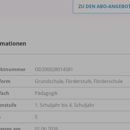
ZU DEN ABO-ANGEBO
rmationen
uktnummer
OD200028014581
form
Grundschule, Förderstufe, Förderschule
fach
Pädagogik
enstufe
1. Schuljahr bis 4. Schuljahr
n
5
ienen am
01.06.2026