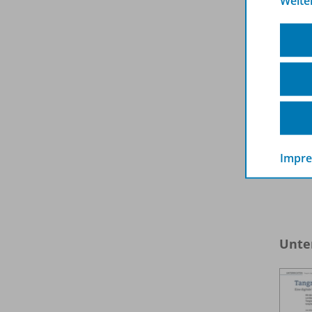
Weite
Impr
Unte