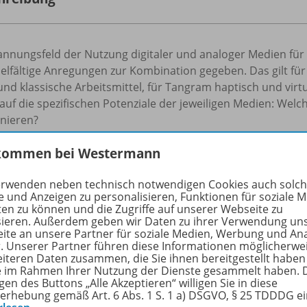
annungsfeld der Nutzung digitaler und analoger Medien fü
ielfältige Anregungen zur Kombination gegeben. Das gilt für
nd klassische Arbeitsmittel, für Tangram haptisch und virtu
auf die spezifischen Potenziale der jeweiligen Medien: Welch
nieren?
kommen bei Westermann
rfahren Sie mehr über die Reihe
erwenden neben technisch notwendigen Cookies auch solc
e und Anzeigen zu personalisieren, Funktionen für soziale 
ten zu können und die Zugriffe auf unserer Webseite zu
lte
sieren. Außerdem geben wir Daten zu ihrer Verwendung un
ite an unsere Partner für soziale Medien, Werbung und An
r. Unserer Partner führen diese Informationen möglicherwe
eiteren Daten zusammen, die Sie ihnen bereitgestellt haben
ie im Rahmen Ihrer Nutzung der Dienste gesammelt haben. 
en
gen des Buttons „Alle Akzeptieren“ willigen Sie in diese
erhebung gemäß Art. 6 Abs. 1 S. 1 a) DSGVO, § 25 TDDDG e