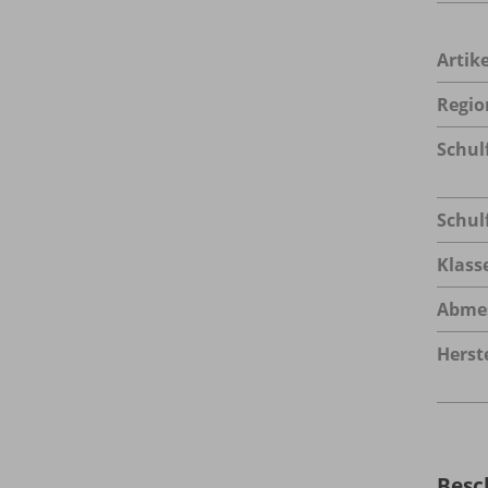
Arti
Regio
Schul
Schul
Klass
Abme
Herste
Besc