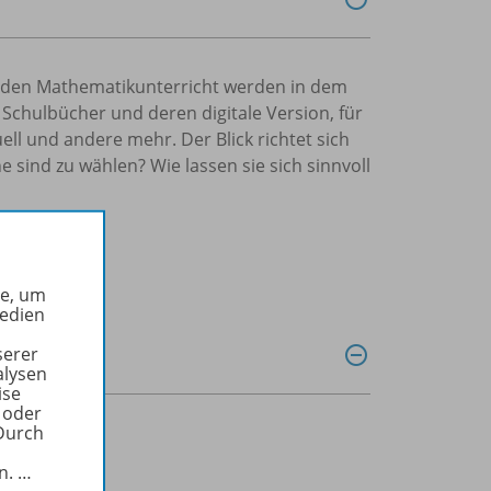
r den Mathematikunterricht werden in dem
 Schulbücher und deren digitale Version, für
ell und andere mehr. Der Blick richtet sich
e sind zu wählen? Wie lassen sie sich sinnvoll
he, um
Medien
serer
alysen
ise
 oder
Durch
in.
…