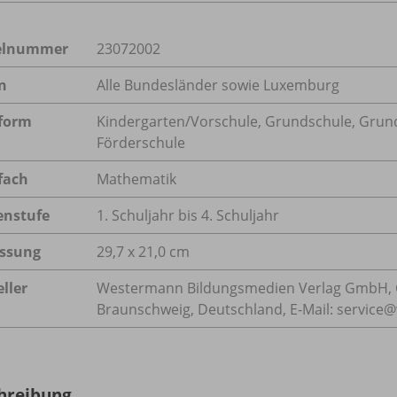
kelnummer
23072002
n
Alle Bundesländer sowie Luxemburg
form
Kindergarten/
Vorschule, Grundschule, Grun
Förderschule
fach
Mathematik
enstufe
1. Schuljahr bis 4. Schuljahr
ssung
29,7 x 21,0 cm
ller
Westermann Bildungsmedien Verlag GmbH, 
Braunschweig, Deutschland, E-Mail: servic
hreibung