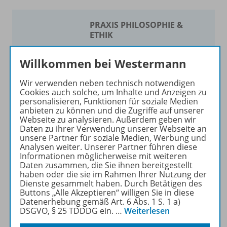
PRAXIS PHILOSOPHIE &
ETHIK
Ihr Wegweiser zu den
Willkommen bei Westermann
wichtigsten Seiten:
Wir verwenden neben technisch notwendigen
zu den Abo-Angeboten
Cookies auch solche, um Inhalte und Anzeigen zu
zum Zeitschriftenkiosk
personalisieren, Funktionen für soziale Medien
anbieten zu können und die Zugriffe auf unserer
zum Online-Archiv
Webseite zu analysieren. Außerdem geben wir
Daten zu ihrer Verwendung unserer Webseite an
Mehr zur Zeitschrift
unsere Partner für soziale Medien, Werbung und
Analysen weiter. Unserer Partner führen diese
Informationen möglicherweise mit weiteren
Daten zusammen, die Sie ihnen bereitgestellt
haben oder die sie im Rahmen Ihrer Nutzung der
Dienste gesammelt haben. Durch Betätigen des
Buttons „Alle Akzeptieren“ willigen Sie in diese
Produktinformationen
Datenerhebung gemäß Art. 6 Abs. 1 S. 1 a)
DSGVO, § 25 TDDDG ein.
…
Weiterlesen