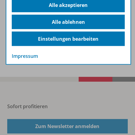
Alle akzeptieren
Beschreibung
Alle ablehnen
Zugehörige Produkte
Einstellungen bearbeiten
Benachrichtigungs-Service
Impressum
Sofort profitieren
Zum Newsletter anmelden