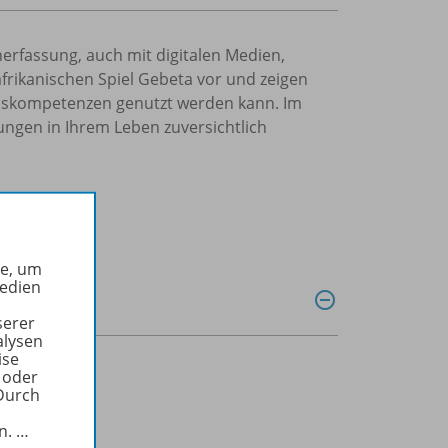
erfassung, auch mit digitalen Medien,
afrikanischen Spiel Gebeta vor und zeigen
siskompetenzen genutzt werden kann. Im
ngen in Ihrem Leben zuversichtlich
he, um
Medien
serer
alysen
ise
 oder
Durch
in.
…