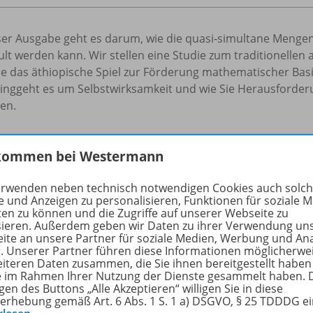
ser Ausgabe geht es darum, wie die quasi-simultane Mengen
lt werden kann. Wir stellen eine Studie zum traditionellen 
wie das äthiopische Spiel zur Förderung mathematischer Ba
inggeht es um Selbstwirksamkeit und wie Sie Herausforderu
en.
rfahren Sie mehr über die Reihe
kommen bei Westermann
erwenden neben technisch notwendigen Cookies auch solc
e und Anzeigen zu personalisieren, Funktionen für soziale 
lte
ten zu können und die Zugriffe auf unserer Webseite zu
sieren. Außerdem geben wir Daten zu ihrer Verwendung un
ite an unsere Partner für soziale Medien, Werbung und An
r. Unserer Partner führen diese Informationen möglicherwe
eiteren Daten zusammen, die Sie ihnen bereitgestellt haben
en
ie im Rahmen Ihrer Nutzung der Dienste gesammelt haben. 
gen des Buttons „Alle Akzeptieren“ willigen Sie in diese
Mathematische Basiskompetenzen
erhebung gemäß Art. 6 Abs. 1 S. 1 a) DSGVO, § 25 TDDDG e