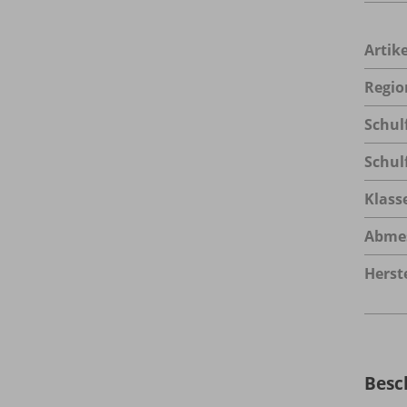
Arti
Regio
Schul
Schul
Klass
Abme
Herste
Besc