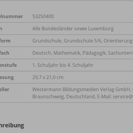
kelnummer
53250400
n
Alle Bundesländer sowie Luxemburg
form
Grundschule, Grundschule 5/
6, Orientierung
fach
Deutsch
,
Mathematik
,
Pädagogik
,
Sachunterr
enstufe
1. Schuljahr bis 4. Schuljahr
ssung
29,7 x 21,0 cm
ller
Westermann Bildungsmedien Verlag GmbH, 
Braunschweig, Deutschland, E-Mail: servic
hreibung