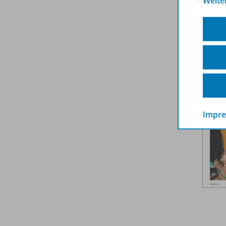
Weite
Weit
Impr