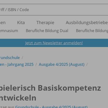
nen
Kita
Therapie
Ausbildungsbetriebe
ymnasium
Berufliche Bildung Dual
Berufliche Bildung
Jetzt zum Newsletter anmelden!
Grundschule
en - Jahrgang 2025
Ausgabe 4/
2025 (August)
pielerisch Basiskompetenz
ntwickeln
trag aus
Grundschule - Ausgabe 4/2025 (August)