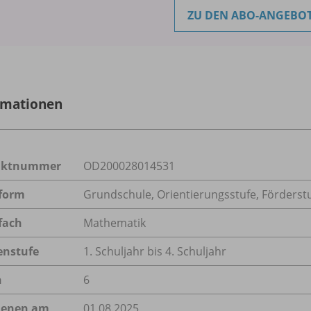
ZU DEN ABO-ANGEBO
rmationen
uktnummer
OD200028014531
form
Grundschule, Orientierungsstufe, Förderst
fach
Mathematik
enstufe
1. Schuljahr bis 4. Schuljahr
n
6
ienen am
01.08.2025