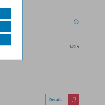
0028014529
4,99 €
Details