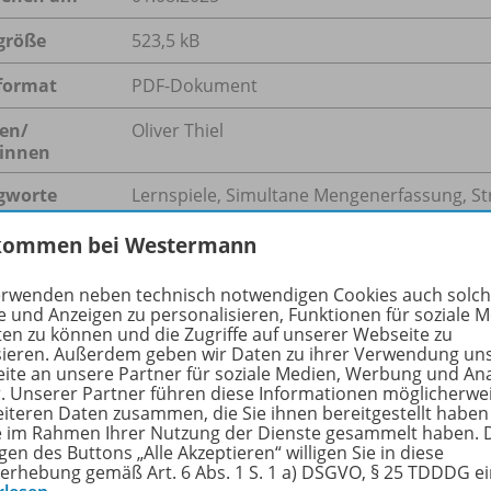
größe
523,5 kB
format
PDF-Dokument
en/
Oliver Thiel
innen
gworte
Lernspiele, Simultane Mengenerfassung, Str
Basiskompetenzen, Zahlen und Operationen,
kommen bei Westermann
erwenden neben technisch notwendigen Cookies auch solc
e und Anzeigen zu personalisieren, Funktionen für soziale 
hreibung
ten zu können und die Zugriffe auf unserer Webseite zu
sieren. Außerdem geben wir Daten zu ihrer Verwendung un
ite an unsere Partner für soziale Medien, Werbung und An
r. Unserer Partner führen diese Informationen möglicherwe
eiteren Daten zusammen, die Sie ihnen bereitgestellt haben
tikel stellt eine Studie vor, die das Potenzial von Gebeta u
ie im Rahmen Ihrer Nutzung der Dienste gesammelt haben. 
spiel. Hier wird es als pädagogisches Werkzeug zur Förde
gen des Buttons „Alle Akzeptieren“ willigen Sie in diese
kompetenz Rechnen im Vor- und Grundschulalter eingesetzt
erhebung gemäß Art. 6 Abs. 1 S. 1 a) DSGVO, § 25 TDDDG e