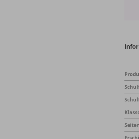
Info
Prod
Schul
Schul
Klass
Seite
Ersch