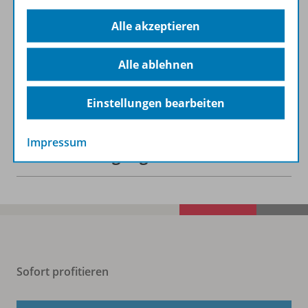
Alle akzeptieren
Beschreibung
Alle ablehnen
Zugehörige Produkte
Einstellungen bearbeiten
Impressum
Benachrichtigungs-Service
Sofort profitieren