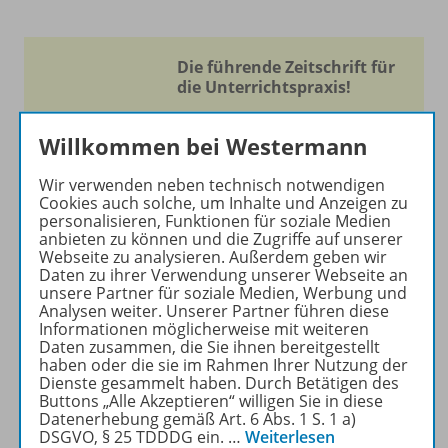
Die führende Zeitschrift für
die Unterrichtspraxis!
Ihr Wegweiser zu den
Willkommen bei Westermann
wichtigsten Seiten von PRAXIS
GEOGRAPHIE:
Wir verwenden neben technisch notwendigen
Cookies auch solche, um Inhalte und Anzeigen zu
zu den Abo-Angeboten
personalisieren, Funktionen für soziale Medien
zum Zeitschriftenkiosk
anbieten zu können und die Zugriffe auf unserer
Webseite zu analysieren. Außerdem geben wir
zum Online-Archiv
Daten zu ihrer Verwendung unserer Webseite an
unsere Partner für soziale Medien, Werbung und
Analysen weiter. Unserer Partner führen diese
Mehr zur Zeitschrift
Informationen möglicherweise mit weiteren
Daten zusammen, die Sie ihnen bereitgestellt
haben oder die sie im Rahmen Ihrer Nutzung der
Dienste gesammelt haben. Durch Betätigen des
Buttons „Alle Akzeptieren“ willigen Sie in diese
Datenerhebung gemäß Art. 6 Abs. 1 S. 1 a)
DSGVO, § 25 TDDDG ein.
…
Weiterlesen
Produktinformationen