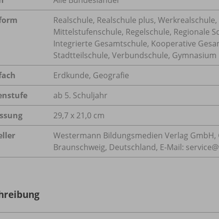
form
Realschule, Realschule plus, Werkrealschule,
Mittelstufenschule, Regelschule, Regionale S
Integrierte Gesamtschule, Kooperative Gesa
Stadtteilschule, Verbundschule, Gymnasium
fach
Erdkunde
,
Geografie
enstufe
ab 5. Schuljahr
ssung
29,7 x 21,0 cm
ller
Westermann Bildungsmedien Verlag GmbH, 
Braunschweig, Deutschland, E-Mail: servic
hreibung