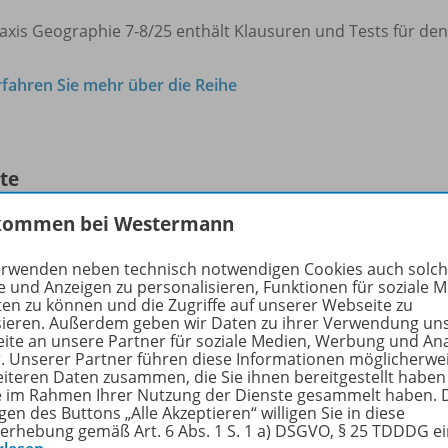
axis Geographie 7-8/25 enthält Klausuren und Tests für de
rfahren Sie mehr über die Reihe
lte
kommen bei Westermann
räge
erwenden neben technisch notwendigen Cookies auch solc
e und Anzeigen zu personalisieren, Funktionen für soziale 
ten zu können und die Zugriffe auf unserer Webseite zu
Gefährdung von US-
sieren. Außerdem geben wir Daten zu ihrer Verwendung un
Industriestandorten durch
ite an unsere Partner für soziale Medien, Werbung und An
Naturereignisse
r. Unserer Partner führen diese Informationen möglicherwe
eiteren Daten zusammen, die Sie ihnen bereitgestellt haben
Erstellung von Croquis als
ie im Rahmen Ihrer Nutzung der Dienste gesammelt haben. 
alternatives Prüfungsformat
gen des Buttons „Alle Akzeptieren“ willigen Sie in diese
erhebung gemäß Art. 6 Abs. 1 S. 1 a) DSGVO, § 25 TDDDG e