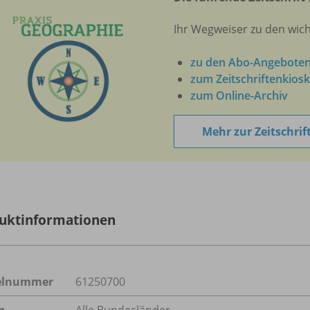
Ihr Wegweiser zu den wic
zu den Abo-Angebote
zum Zeitschriftenkiosk
zum Online-Archiv
Mehr zur Zeitschrif
uktinformationen
kelnummer
61250700
n
Alle Bundesländer