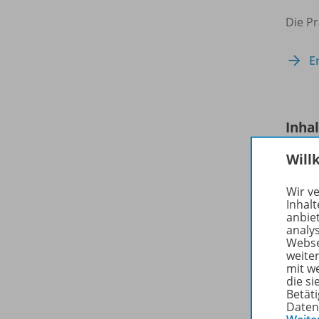
Die Pr
E
Inha
Will
Beit
Wir v
Inhalt
anbie
analy
Webse
weite
mit w
die s
Betäti
Daten