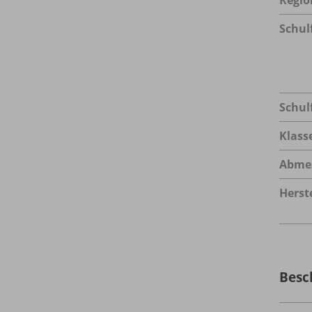
Schul
Schul
Klass
Abme
Herste
Besc