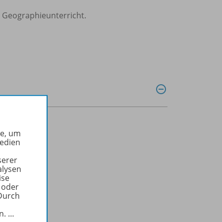
n Geographieunterricht.
he, um
Medien
serer
alysen
ise
 oder
Durch
in.
…