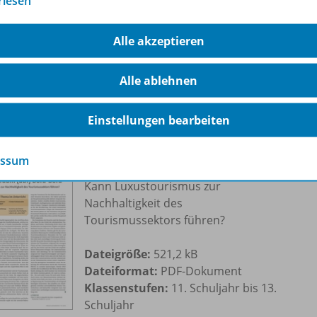
rlesen
Dateigröße:
5,8 MB
Dateiformat:
PDF-Dokument
Klassenstufen:
11. Schuljahr bis 13.
Alle akzeptieren
Schuljahr
Alle ablehnen
Einstellungen bearbeiten
essum
Urlaubstraum (auf) Bora-Bora
Kann Luxustourismus zur
Nachhaltigkeit des
Tourismussektors führen?
Dateigröße:
521,2 kB
Dateiformat:
PDF-Dokument
Klassenstufen:
11. Schuljahr bis 13.
Schuljahr