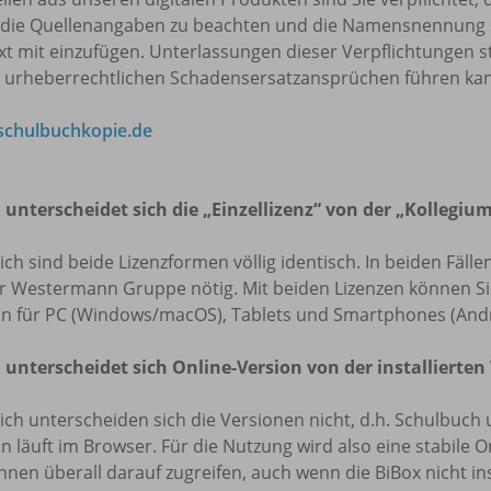
 die Quellenangaben zu beachten und die Namensnennung 
t mit einzufügen. Unterlassungen dieser Verpflichtungen s
u urheberrechtlichen Schadensersatzansprüchen führen ka
chulbuchkopie.de
 unterscheidet sich die „Einzellizenz“ von der „Kollegium
lich sind beide Lizenzformen völlig identisch. In beiden Fäl
r Westermann Gruppe nötig. Mit beiden Lizenzen können Sie 
on für PC (Windows/macOS), Tablets und Smartphones (Andr
 unterscheidet sich Online-Version von der installierten
lich unterscheiden sich die Versionen nicht, d.h. Schulbuch 
n läuft im Browser. Für die Nutzung wird also eine stabile O
nnen überall darauf zugreifen, auch wenn die BiBox nicht insta