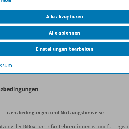
rlesen
load-Funktion für eigene Dateien
erialfreischaltung für Ihre Schülerinnen und Schüler
hülerverwaltungssystem
Alle akzeptieren
iBox kann flexibel auf dem PC (Windows/macOS), Tablets un
n, auch
ohne Internetverbindung
.
Alle ablehnen
e Informationen zur BiBox finden Sie auf
www.bibox.schule
Einstellungen bearbeiten
rfahren Sie mehr über die Reihe
essum
nzbedingungen
 – Lizenzbedingungen und Nutzungshinweise
utzung der BiBox-Lizenz
für Lehrer/-innen
ist nur für regis