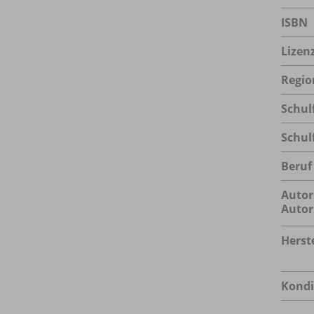
ISBN
Lizen
Regio
Schul
Schul
Beruf
Autor
Autor
Herste
Kondi