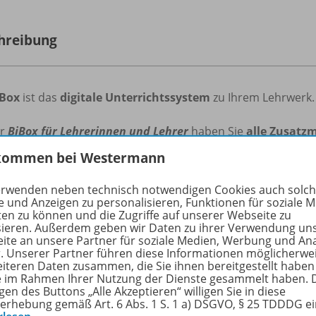
hreibung
iBox
ist das
digitale Unterrichtssystem
zu Ihrem Lehrwerk.
er
BiBox für Lehrerinnen und Lehrer
haben Sie
alle Zusatzm
kommen bei Westermann
n
Sie
Unterrichtsmaterialien
mit der ganzen Klasse oder
in
erinnen und Schülern.
erwenden neben technisch notwendigen Cookies auch solc
e und Anzeigen zu personalisieren, Funktionen für soziale 
ten zu können und die Zugriffe auf unserer Webseite zu
cken Sie, wie
einfach
und
effizient
die
Vorbereitung
,
Organ
sieren. Außerdem geben wir Daten zu ihrer Verwendung un
ichts sein kann!
ite an unsere Partner für soziale Medien, Werbung und An
r. Unserer Partner führen diese Informationen möglicherwe
eiteren Daten zusammen, die Sie ihnen bereitgestellt haben
BiBox für Lehrerinnen und Lehrer
beinhaltet:
ie im Rahmen Ihrer Nutzung der Dienste gesammelt haben. 
gen des Buttons „Alle Akzeptieren“ willigen Sie in diese
rkzeuge für die Arbeit mit den Buchseiten
erhebung gemäß Art. 6 Abs. 1 S. 1 a) DSGVO, § 25 TDDDG e