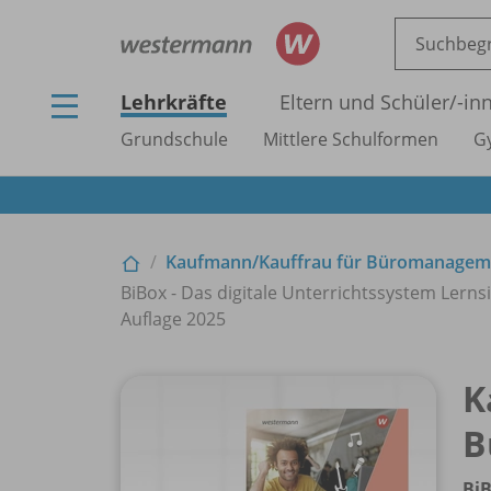
Lehrkräfte
Eltern und Schüler/
-in
Grundschule
Mittlere Schulformen
G
Kaufmann/
Kauffrau für Büromanagem
BiBox - Das digitale Unterrichtssystem Lerns
Auflage 2025
K
B
BiB