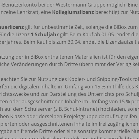
e-Benutzerkonto bei der Westermann Gruppe möglich. Eine
inzelne Lehrkraft, eine
Kollegiumslizenz
berechtigt zur Nutz
uerlizenz
gilt für unbestimmte Zeit, solange die BiBox zu
Für die Lizenz
1 Schuljahr
gilt: Beim Kauf ab 01.05. endet di
erjahres. Beim Kauf bis zum 30.04. endet die Lizenzlaufzeit
tzung der in BiBox enthaltenen Materialien ist für den eige
tliche Veränderungen durch Dritte übernimmt der Verlag ke
beachten Sie zur Nutzung des Kopier- und Snipping-Tools f
rfen die digitalen Inhalte im Umfang von 15 % mithilfe des 
ichtszwecke und zur Darstellung des Unterrichts pro Schulj
rten oder ausgeschnittenen Inhalte im Umfang von 15 % pr
h auf dem Schulserver (z.B. Schul-Intranet) hochladen, sofe
ben Klasse oder derselben Projektgruppe darauf zugreifen k
pierten oder ausgeschnittenen Inhalte im frei zugänglichen 
rgabe an fremde Dritte oder eine sonstige kommerzielle Nu
eilen aus unseren digitalen Produkten sind Sie verpflicht