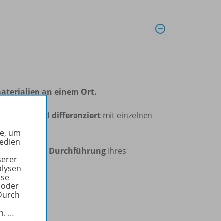
aterialien an einem Ort.
dividuell
und
differenziert
mit einzelnen
he, um
Medien
isation
und
Durchführung
Ihres
serer
alysen
ise
 oder
Durch
in.
…