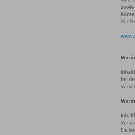
sowie
Kontex
der z
www.s
Worin
Inhalt
bei de
Versi
Worin
Inhalt
Versio
Sie kö