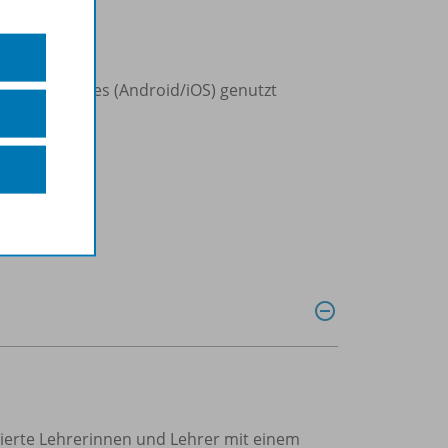
d Smartphones (Android/iOS) genutzt
.
trierte Lehrerinnen und Lehrer mit einem