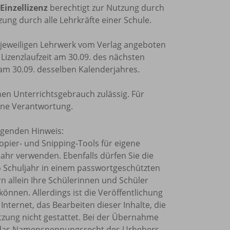
Einzellizenz
berechtigt zur Nutzung durch
ung durch alle Lehrkräfte einer Schule.
m jeweiligen Lehrwerk vom Verlag angeboten
e Lizenzlaufzeit am 30.09. des nächsten
 am 30.09. desselben Kalenderjahres.
nen Unterrichtsgebrauch zulässig. Für
ine Verantwortung.
olgenden Hinweis:
Kopier- und Snipping-Tools für eigene
ahr verwenden. Ebenfalls dürfen Sie die
o Schuljahr in einem passwortgeschützten
rn allein Ihre Schülerinnen und Schüler
önnen. Allerdings ist die Veröffentlichung
Internet, das Bearbeiten dieser Inhalte, die
tzung nicht gestattet. Bei der Übernahme
et, das Namensnennungsrecht des Urhebers