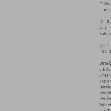
Onlin
eine e
Die
Da
wird. 
Kalend
Die Nu
inhal
Bitte 
Sie dü
Unterr
kopie
Bereic
dersel
der ko
Weite
von T