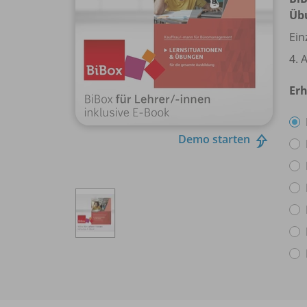
Üb
Ein
4. 
Erh
Demo starten