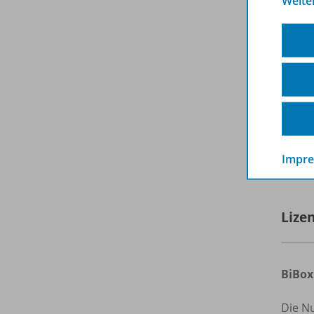
Weite
Up
Mat
Sc
Die B
werde
Weiter
E
Impr
Lize
BiBox
Die N