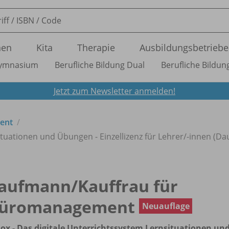
nen
Kita
Therapie
Ausbildungsbetriebe
ymnasium
Berufliche Bildung Dual
Berufliche Bildung
Jetzt zum Newsletter anmelden!
ent
ituationen und Übungen - Einzellizenz für Lehrer/
-innen (Dau
aufmann/
Kauffrau für
üromanagement
Neuauflage
ox - Das digitale Unterrichtssystem Lernsituationen un