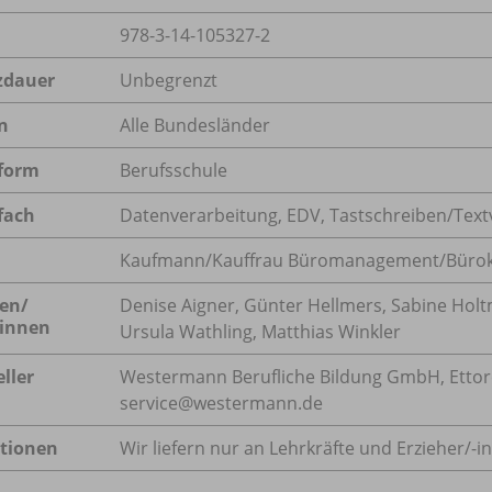
978-3-14-105327-2
zdauer
Unbegrenzt
n
Alle Bundesländer
form
Berufsschule
fach
Datenverarbeitung
,
EDV
,
Tastschreiben/Text
Kaufmann/Kauffrau Büromanagement/Bürok
en/
Denise Aigner, Günter Hellmers, Sabine Hol
innen
Ursula Wathling, Matthias Winkler
ller
Westermann Berufliche Bildung GmbH, Ettore-B
service@westermann.de
tionen
Wir liefern nur an Lehrkräfte und Erzieher/
-i