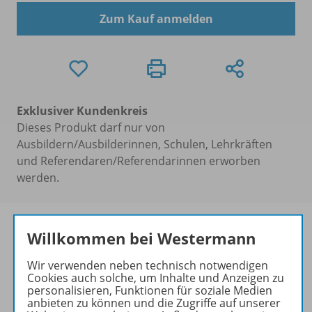
Zum Kauf anmelden
Exklusiver Kundenkreis
Dieses Produkt darf nur von
Ausbildern/Ausbilderinnen, Schulen, Lehrkräften
und Referendaren/Referendarinnen erworben
werden.
Willkommen bei Westermann
Einfach und problemlos
Wir verwenden neben technisch notwendigen
unterrichten
Cookies auch solche, um Inhalte und Anzeigen zu
personalisieren, Funktionen für soziale Medien
ERLEBNIS Mathematik
ist
anbieten zu können und die Zugriffe auf unserer