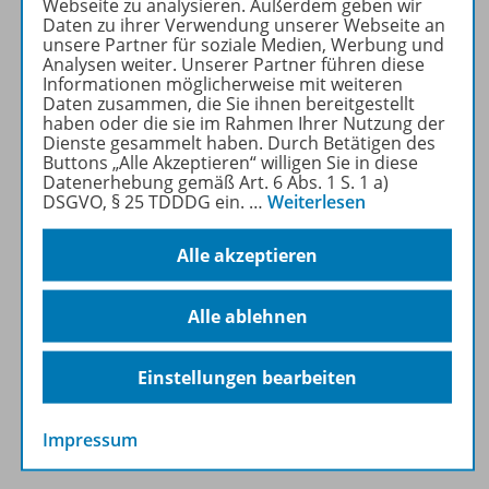
komplett neu! Es ist das
Webseite zu analysieren. Außerdem geben wir
Daten zu ihrer Verwendung unserer Webseite an
einzige Lehrwerk, das bei
unsere Partner für soziale Medien, Werbung und
einer maximal einfachen
Analysen weiter. Unserer Partner führen diese
Struktur einen problemlosen
Informationen möglicherweise mit weiteren
Daten zusammen, die Sie ihnen bereitgestellt
Mathematik-Unterricht
haben oder die sie im Rahmen Ihrer Nutzung der
ermöglicht.
Dienste gesammelt haben. Durch Betätigen des
Buttons „Alle Akzeptieren“ willigen Sie in diese
Datenerhebung gemäß Art. 6 Abs. 1 S. 1 a)
Mehr erfahren
DSGVO, § 25 TDDDG ein.
…
Weiterlesen
Alle akzeptieren
Alle ablehnen
Produktinformationen
Einstellungen bearbeiten
Beschreibung
Impressum