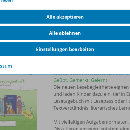
rlesen
systematisch von der Silbe über das
strukturierten Übungen, hoher Wi
Alle akzeptieren
kleinschrittigen Aufbau fördert sie
ohne zu überfordern. So entsteht
ein motivierender Einstieg ins Lese
Alle ablehnen
Zum Shop >>
Einstellungen bearbeiten
essum
Westermann Unterrichtsmaterial
Geübt. Gemerkt. Gelernt.
Die neuen Lesebegleithefte eignen 
und laden Kinder dazu ein, tief in 
Lesetagebuch mit Lesepass oder lit
Textverständnis, literarisches Ler
Mit vielfältigen Aufgabenformaten,
Diskutieren anregen, entsteht ein