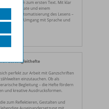
 Wort bis hin zum ersten Text. Mit klar
ederholungsrate und einem
 gezielt die Automatisierung des Lesens –
 Sicherheit im Umgang mit Sprache und
n.
ien Lesebegleithefte
sich perfekt zur Arbeit mit Ganzschriften
Erzählwelten einzutauchen. Ob als
erarische Begleitung – die Hefte fördern
nen und kreative Ausdrucksformen.
 die zum Reflektieren, Gestalten und
e lebendige Auseinandersetzung mit