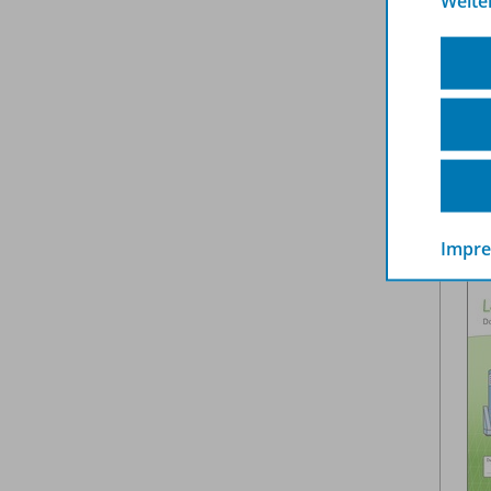
Weite
Impr