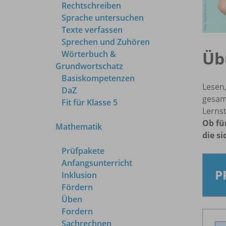
Rechtschreiben
Sprache untersuchen
Texte verfassen
Sprechen und Zuhören
Üb
Wörterbuch &
Grundwortschatz
Basiskompetenzen
Lesen
DaZ
gesam
Fit für Klasse 5
Lernst
Ob fü
Mathematik
die s
Prüfpakete
Anfangsunterricht
P
Inklusion
Fördern
Üben
Fordern
Sachrechnen