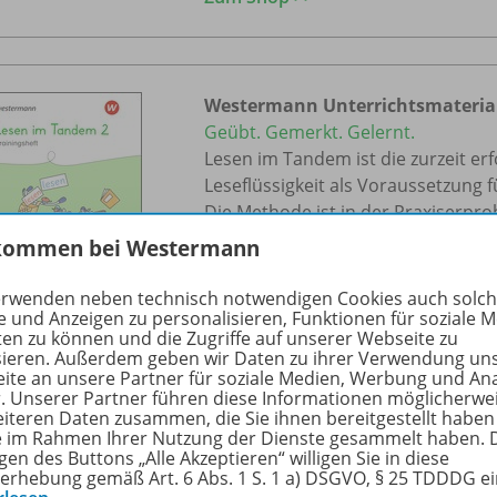
Westermann Unterrichtsmateria
Geübt. Gemerkt. Gelernt.
Lesen im Tandem ist die zurzeit er
Leseflüssigkeit als Voraussetzung 
Die Methode ist in der Praxiserpro
anzuwenden.
kommen bei Westermann
Zum Shop >>
erwenden neben technisch notwendigen Cookies auch solc
e und Anzeigen zu personalisieren, Funktionen für soziale 
ten zu können und die Zugriffe auf unserer Webseite zu
sieren. Außerdem geben wir Daten zu ihrer Verwendung un
ite an unsere Partner für soziale Medien, Werbung und An
r. Unserer Partner führen diese Informationen möglicherwe
eiteren Daten zusammen, die Sie ihnen bereitgestellt haben
Lies mit Taps!
ie im Rahmen Ihrer Nutzung der Dienste gesammelt haben. 
Von der Silbe zum Text - Lesestart
gen des Buttons „Alle Akzeptieren“ willigen Sie in diese
erhebung gemäß Art. 6 Abs. 1 S. 1 a) DSGVO, § 25 TDDDG e
Die Heftreihe „Lies mit Taps!“ beg