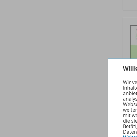
Will
Wir v
Inhalt
anbie
analy
Webse
weite
mit w
die s
Betäti
Daten