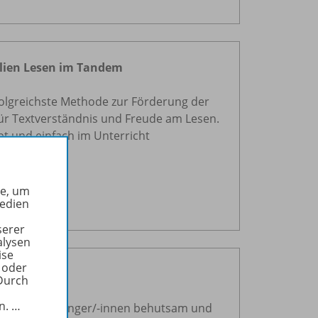
lien Lesen im Tandem
folgreichste Methode zur Förderung der
für Textverständnis und Freude am Lesen.
bt und einfach im Unterricht
he, um
Medien
serer
alysen
ise
 oder
Durch
 mit Taps
in.
…
leitet Leseanfänger/-innen behutsam und