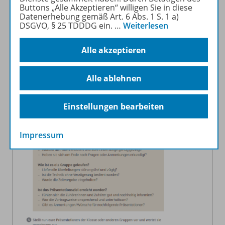
werden
gemeinsam reflektiert.
Buttons „Alle Akzeptieren“ willigen Sie in diese
Datenerhebung gemäß Art. 6 Abs. 1 S. 1 a)
DSGVO, § 25 TDDDG ein.
…
Weiterlesen
Alle akzeptieren
Alle ablehnen
Einstellungen bearbeiten
Impressum