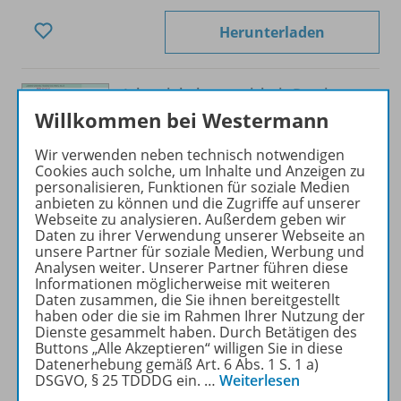
Herunterladen
Jahresinhaltsverzeichnis Praxis
Grundschule 2021
Willkommen bei Westermann
Wir verwenden neben technisch notwendigen
Sofort verfügbar
Cookies auch solche, um Inhalte und Anzeigen zu
personalisieren, Funktionen für soziale Medien
Dateiformat:
PDF-Dokument
anbieten zu können und die Zugriffe auf unserer
Klassenstufen:
1. Schuljahr bis 4.
Webseite zu analysieren. Außerdem geben wir
Schuljahr
Daten zu ihrer Verwendung unserer Webseite an
unsere Partner für soziale Medien, Werbung und
Kostenlos
Analysen weiter. Unserer Partner führen diese
Informationen möglicherweise mit weiteren
Daten zusammen, die Sie ihnen bereitgestellt
haben oder die sie im Rahmen Ihrer Nutzung der
0,00 €
Dienste gesammelt haben. Durch Betätigen des
Buttons „Alle Akzeptieren“ willigen Sie in diese
Datenerhebung gemäß Art. 6 Abs. 1 S. 1 a)
Herunterladen
DSGVO, § 25 TDDDG ein.
…
Weiterlesen