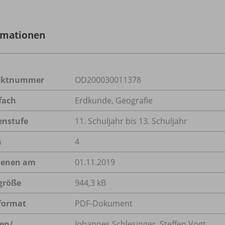
rmationen
uktnummer
OD200030011378
fach
Erdkunde
,
Geografie
enstufe
11. Schuljahr bis 13. Schuljahr
n
4
ienen am
01.11.2019
größe
944,3 kB
format
PDF-Dokument
en/
Johannes Schlesinger, Steffen Vogt