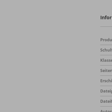
Info
Prod
Schul
Klass
Seite
Ersch
Datei
Datei
Autor