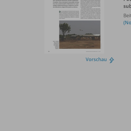
sub
Bei
(N
Vorschau