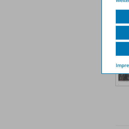
Weite
Weit
Impr