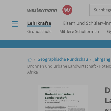
Lehrkräfte
Eltern und Schüler/
-in
Grundschule
Mittlere Schulformen
G
Geographische Rundschau
Jahrgang
Drohnen und urbane Landwirtschaft - Potenz
Afrika
D
L
Pot