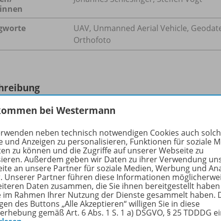
innen
gworte
UAV, Unmanned Aerial Vehicle, Geodate
Orthofoto
hreibung
kommen bei Westermann
ie globale Ernährungssicherung spielen urbane und periurba
erwenden neben technisch notwendigen Cookies auch solc
 Doch in vielen Städten des subsaharischen Afrikas fehlen 
e und Anzeigen zu personalisieren, Funktionen für soziale 
ten zu können und die Zugriffe auf unserer Webseite zu
en angebauten Produkten. Diese sind jedoch notwendig, um
sieren. Außerdem geben wir Daten zu ihrer Verwendung un
hmen zur nachhaltigen Stadtentwicklung zu integrieren u
ite an unsere Partner für soziale Medien, Werbung und An
n.
r. Unserer Partner führen diese Informationen möglicherwe
eiteren Daten zusammen, die Sie ihnen bereitgestellt haben
ie im Rahmen Ihrer Nutzung der Dienste gesammelt haben. 
gen des Buttons „Alle Akzeptieren“ willigen Sie in diese
erhebung gemäß Art. 6 Abs. 1 S. 1 a) DSGVO, § 25 TDDDG e