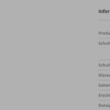
Info
Prod
Schul
Schul
Klass
Seite
Ersch
Datei