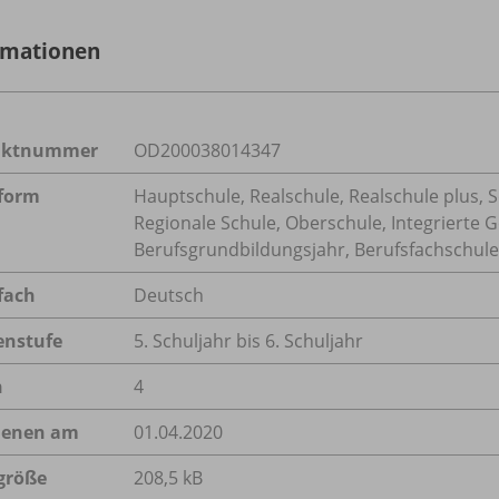
rmationen
uktnummer
OD200038014347
form
Hauptschule, Realschule, Realschule plus, 
Regionale Schule, Oberschule, Integrierte 
Berufsgrundbildungsjahr, Berufsfachschule,
fach
Deutsch
enstufe
5. Schuljahr bis 6. Schuljahr
n
4
ienen am
01.04.2020
größe
208,5 kB