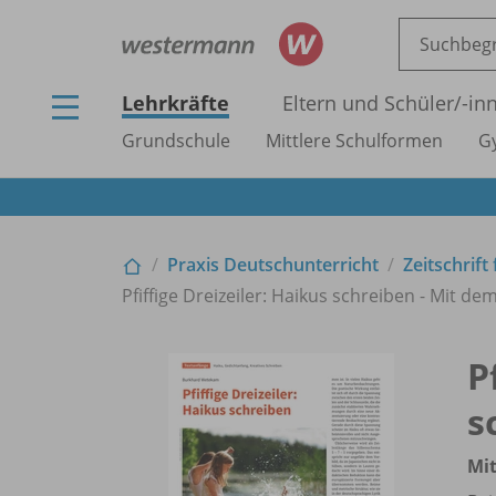
Lehrkräfte
Eltern und Schüler/
-in
Grundschule
Mittlere Schulformen
G
Praxis Deutschunterricht
Zeitschrift
Pfiffige Dreizeiler: Haikus schreiben - Mit d
P
s
Mit