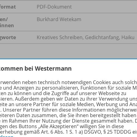
format
PDF-Dokument
en/
Burkhard Wetekam
innen
gworte
Kreatives Schreiben, Gedichtanfang, Haiku
hreibung
kommen bei Westermann
erwenden neben technisch notwendigen Cookies auch solc
e und Anzeigen zu personalisieren, Funktionen für soziale 
fang ist schon das halbe Gedicht: Haikus sind sehr kurz un
ten zu können und die Zugriffe auf unserer Webseite zu
sieren. Außerdem geben wir Daten zu ihrer Verwendung un
g bis poetisch. Schülerinnen und Schüler kommen mit der F
ite an unsere Partner für soziale Medien, Werbung und An
 Unterrichtsstunde schöne Texte produzieren.
r. Unserer Partner führen diese Informationen möglicherwe
eiteren Daten zusammen, die Sie ihnen bereitgestellt haben
ie im Rahmen Ihrer Nutzung der Dienste gesammelt haben. 
gen des Buttons „Alle Akzeptieren“ willigen Sie in diese
erhebung gemäß Art. 6 Abs. 1 S. 1 a) DSGVO, § 25 TDDDG e