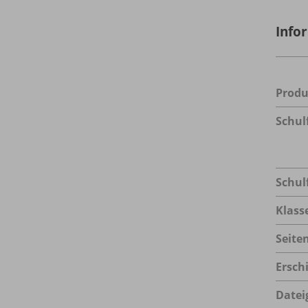
Info
Prod
Schul
Schul
Klass
Seite
Ersch
Datei