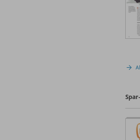
A
Spar