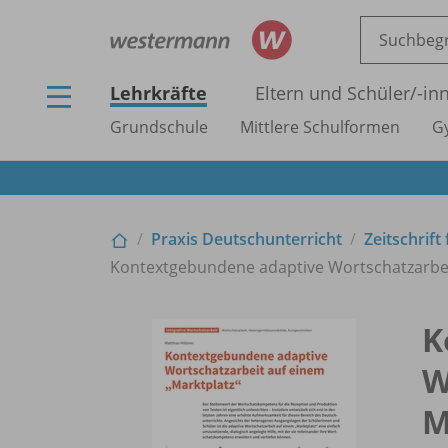
Lehrkräfte
Eltern und Schüler/
-in
Grundschule
Mittlere Schulformen
G
Praxis Deutschunterricht
Zeitschrift
Kontextgebundene adaptive Wortschatzarbei
K
W
M