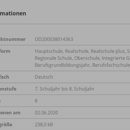
rmationen
uktnummer
OD200038014363
form
Hauptschule, Realschule, Realschule plus, 
Regionale Schule, Oberschule, Integrierte 
Berufsgrundbildungsjahr, Berufsfachschule,
fach
Deutsch
enstufe
7. Schuljahr bis 8. Schuljahr
n
8
ienen am
02.06.2020
größe
238,0 kB