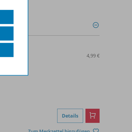
0038014361
4,99 €
Details
Zum Merkzettel hinzufügen