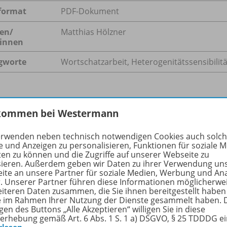
format
PDF-Dokument
en/
Matthias Hölzner
innen
gworte
Wortschatzarbeit, Heterogenitätssensibilit
hreibung
kommen bei Westermann
erwenden neben technisch notwendigen Cookies auch solc
e und Anzeigen zu personalisieren, Funktionen für soziale 
ellenwert der Wortschatzkompetenz für die Rezeption und P
ten zu können und die Zugriffe auf unserer Webseite zu
sieren. Außerdem geben wir Daten zu ihrer Verwendung un
ritten – trotzdem entwickelt sich erst in den letzten Jahre
ite an unsere Partner für soziale Medien, Werbung und An
ch des Deutschunterrichts.
r. Unserer Partner führen diese Informationen möglicherwe
ichts der heterogenen Ausgangslagen der Schülerinnen un
eiteren Daten zusammen, die Sie ihnen bereitgestellt haben
ie im Rahmen Ihrer Nutzung der Dienste gesammelt haben. 
r ist die adaptive Wortschatzarbeit auf einem „Marktplatz“
gen des Buttons „Alle Akzeptieren“ willigen Sie in diese
gte Hilfe, mit der sie miteinander ihre Wortschatzkompete
erhebung gemäß Art. 6 Abs. 1 S. 1 a) DSGVO, § 25 TDDDG e