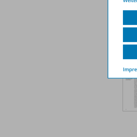
Weite
Weit
Impr