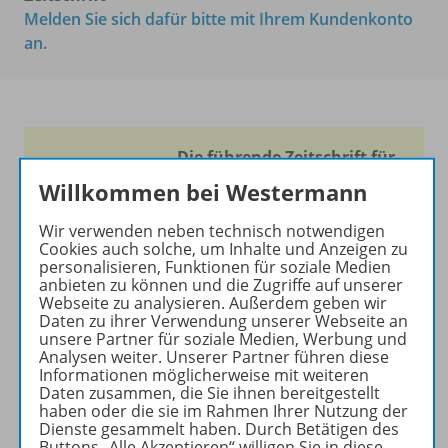
Melden Sie sich dafür bitte mit Ihrem Kundenkonto
an.
Die führende Zeitschrift für
die Unterrichtspraxis!
Willkommen bei Westermann
Ihr Wegweiser zu den
Wir verwenden neben technisch notwendigen
wichtigsten Seiten von PRAXIS
Cookies auch solche, um Inhalte und Anzeigen zu
GEOGRAPHIE:
personalisieren, Funktionen für soziale Medien
anbieten zu können und die Zugriffe auf unserer
Webseite zu analysieren. Außerdem geben wir
zu den Abo-Angeboten
Daten zu ihrer Verwendung unserer Webseite an
zum Zeitschriftenkiosk
unsere Partner für soziale Medien, Werbung und
zum Online-Archiv
Analysen weiter. Unserer Partner führen diese
Informationen möglicherweise mit weiteren
Daten zusammen, die Sie ihnen bereitgestellt
Mehr zur Zeitschrift
haben oder die sie im Rahmen Ihrer Nutzung der
Dienste gesammelt haben. Durch Betätigen des
Buttons „Alle Akzeptieren“ willigen Sie in diese