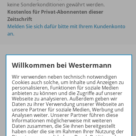
keine Sonderkonditionen gewährt werden.
Kostenlos für Privat-Abonnenten dieser
Zeitschrift
Melden Sie sich dafür bitte mit Ihrem Kundenkonto
an.
Willkommen bei Westermann
PRAXIS
DEUTSCHUNTERRICHT
Wir verwenden neben technisch notwendigen
Cookies auch solche, um Inhalte und Anzeigen zu
Ihr Wegweiser zu den
personalisieren, Funktionen für soziale Medien
anbieten zu können und die Zugriffe auf unserer
wichtigsten Seiten:
Webseite zu analysieren. Außerdem geben wir
Daten zu ihrer Verwendung unserer Webseite an
zu den Abo-Angeboten
unsere Partner für soziale Medien, Werbung und
zum Zeitschriftenkiosk
Analysen weiter. Unserer Partner führen diese
zum Online-Archiv
Informationen möglicherweise mit weiteren
Daten zusammen, die Sie ihnen bereitgestellt
haben oder die sie im Rahmen Ihrer Nutzung der
Mehr zur Zeitschrift