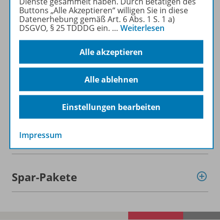
Dienste gesammelt haben. Durch Betätigen des
Buttons „Alle Akzeptieren“ willigen Sie in diese
Datenerhebung gemäß Art. 6 Abs. 1 S. 1 a)
DSGVO, § 25 TDDDG ein.
…
Weiterlesen
Alle akzeptieren
Informationen
Alle ablehnen
Beschreibung
Einstellungen bearbeiten
Impressum
Weitere Inhalte der Ausgabe
Spar-Pakete