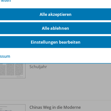
rlesen
ere Inhalte der Ausgabe
Alle akzeptieren
Alle ablehnen
Vom Reich zum Nationalstaat
China seit dem 18. Jahrhundert
OD20
Einstellungen bearbeiten
Sofort verfügbar
Dateiformat:
PDF-Dokument
essum
Klassenstufen:
10. Schuljahr bis 13.
Schuljahr
Chinas Weg in die Moderne