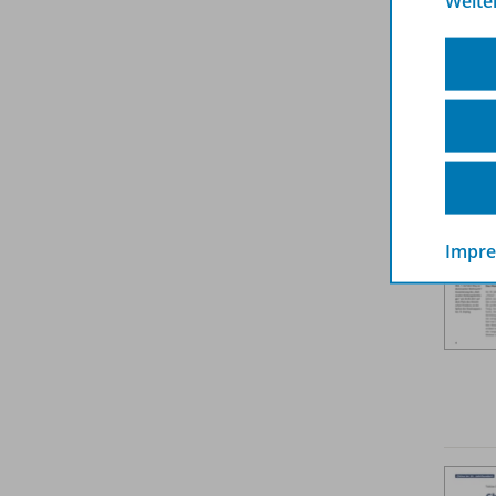
Weite
Weit
Impr