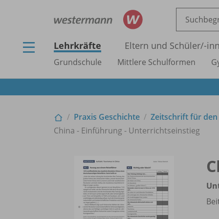
Lehrkräfte
Eltern und Schüler/
-in
Grundschule
Mittlere Schulformen
G
Praxis Geschichte
Zeitschrift für de
China - Einführung - Unterrichtseinstieg
C
Unt
Bei