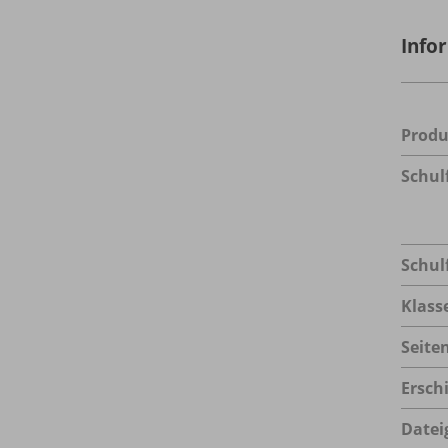
Info
Prod
Schul
Schul
Klass
Seite
Ersch
Datei