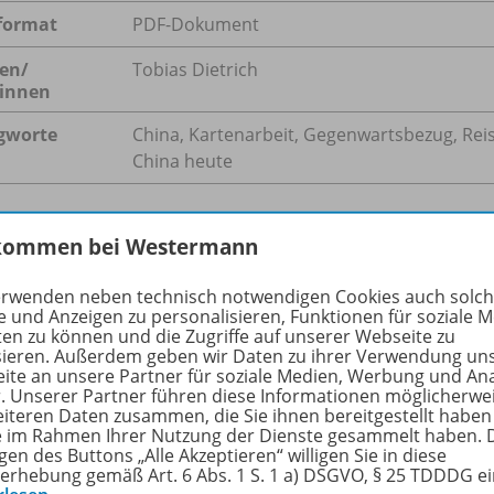
format
PDF-Dokument
en/
Tobias Dietrich
innen
gworte
China, Kartenarbeit, Gegenwartsbezug, Reis
China heute
kommen bei Westermann
hreibung
erwenden neben technisch notwendigen Cookies auch solc
e und Anzeigen zu personalisieren, Funktionen für soziale 
ten zu können und die Zugriffe auf unserer Webseite zu
sieren. Außerdem geben wir Daten zu ihrer Verwendung un
s unterschiedlicher Quellen und einer Kartenarbeit wird in
ite an unsere Partner für soziale Medien, Werbung und An
ndert eingeführt. Die Schülerinnen und Schüler nähern sic
r. Unserer Partner führen diese Informationen möglicherwe
eiteren Daten zusammen, die Sie ihnen bereitgestellt haben
ie im Rahmen Ihrer Nutzung der Dienste gesammelt haben. 
gen des Buttons „Alle Akzeptieren“ willigen Sie in diese
erhebung gemäß Art. 6 Abs. 1 S. 1 a) DSGVO, § 25 TDDDG e