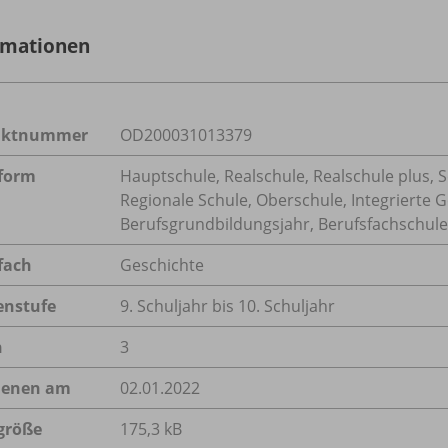
rmationen
uktnummer
OD200031013379
form
Hauptschule, Realschule, Realschule plus, 
Regionale Schule, Oberschule, Integrierte 
Berufsgrundbildungsjahr, Berufsfachschule,
fach
Geschichte
enstufe
9. Schuljahr bis 10. Schuljahr
n
3
ienen am
02.01.2022
größe
175,3 kB