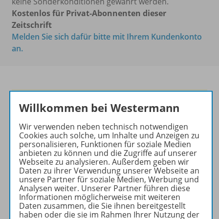
keine Sonderkonditionen gewährt werden.
Kostenlos für Privat-Abonnenten dieser
Zeitschrift
Melden Sie sich dafür bitte mit Ihrem Kundenkonto
an.
Die führende Zeitschrift für
Willkommen bei Westermann
die Unterrichtspraxis!
Wir verwenden neben technisch notwendigen
Ihr Wegweiser zu den
Cookies auch solche, um Inhalte und Anzeigen zu
wichtigsten Seiten von PRAXIS
personalisieren, Funktionen für soziale Medien
anbieten zu können und die Zugriffe auf unserer
GEOGRAPHIE:
Webseite zu analysieren. Außerdem geben wir
Daten zu ihrer Verwendung unserer Webseite an
zu den Abo-Angeboten
unsere Partner für soziale Medien, Werbung und
zum Zeitschriftenkiosk
Analysen weiter. Unserer Partner führen diese
Informationen möglicherweise mit weiteren
zum Online-Archiv
Daten zusammen, die Sie ihnen bereitgestellt
haben oder die sie im Rahmen Ihrer Nutzung der