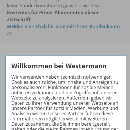
keine Sonderkonditionen gewährt werden.
Kostenlos für Privat-Abonnenten dieser
Zeitschrift
Melden Sie sich dafür bitte mit Ihrem Kundenkonto
an.
Willkommen bei Westermann
Das führende Magazin für
den wissenschaftlichen
Wir verwenden neben technisch notwendigen
Transfer!
Cookies auch solche, um Inhalte und Anzeigen zu
personalisieren, Funktionen für soziale Medien
Ihr Wegweiser zu den
anbieten zu können und die Zugriffe auf unserer
wichtigsten Seiten der GR:
Webseite zu analysieren. Außerdem geben wir
Daten zu ihrer Verwendung unserer Webseite an
zu den Abo-Angeboten
unsere Partner für soziale Medien, Werbung und
Analysen weiter. Unserer Partner führen diese
zum Zeitschriftenkiosk
Informationen möglicherweise mit weiteren
zum Online-Archiv
Daten zusammen, die Sie ihnen bereitgestellt
haben oder die sie im Rahmen Ihrer Nutzung der