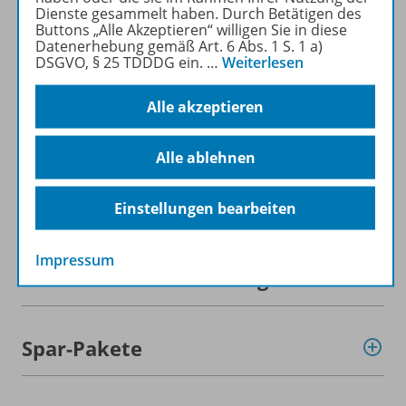
Dienste gesammelt haben. Durch Betätigen des
Mehr zur Zeitschrift
Buttons „Alle Akzeptieren“ willigen Sie in diese
Datenerhebung gemäß Art. 6 Abs. 1 S. 1 a)
DSGVO, § 25 TDDDG ein.
…
Weiterlesen
Alle akzeptieren
Informationen
Alle ablehnen
Beschreibung
Einstellungen bearbeiten
Impressum
Weitere Inhalte der Ausgabe
Spar-Pakete