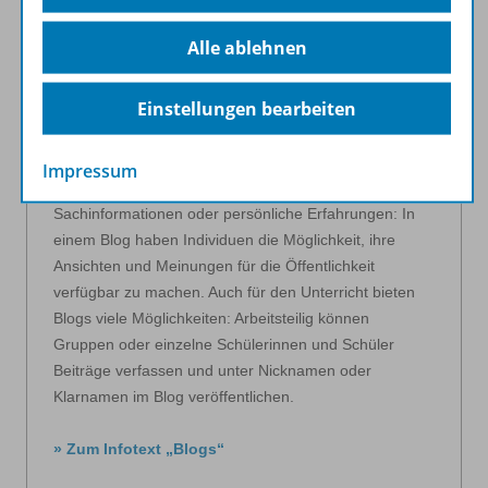
Alle ablehnen
Blogs – Ein Schaufenster für
Einstellungen bearbeiten
den Unterricht
Was als digitales Tagebuch startete, hat sich zu einem
Impressum
zentralen Informationsmedium entwickelt. Ob Trends,
Sachinformationen oder persönliche Erfahrungen: In
einem Blog haben Individuen die Möglichkeit, ihre
Ansichten und Meinungen für die Öffentlichkeit
verfügbar zu machen. Auch für den Unterricht bieten
Blogs viele Möglichkeiten: Arbeitsteilig können
Gruppen oder einzelne Schülerinnen und Schüler
Beiträge verfassen und unter Nicknamen oder
Klarnamen im Blog veröffentlichen.
» Zum Infotext „Blogs“