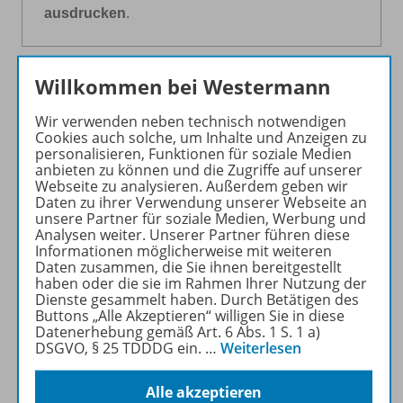
ausdrucken
.
Willkommen bei Westermann
Medienprojekte – Eine
Wir verwenden neben technisch notwendigen
Einführung
Cookies auch solche, um Inhalte und Anzeigen zu
personalisieren, Funktionen für soziale Medien
Was sind eigentlich Medienprojekte und warum sollte
anbieten zu können und die Zugriffe auf unserer
Webseite zu analysieren. Außerdem geben wir
ich sie im Unterricht einsetzen? Was muss ich vorher
Daten zu ihrer Verwendung unserer Webseite an
planen, was muss ich bedenken und wo muss ich
unsere Partner für soziale Medien, Werbung und
meinen Schülerinnen und Schülern ihren Freiraum bei
Analysen weiter. Unserer Partner führen diese
Informationen möglicherweise mit weiteren
der Umsetzung lassen? Die Einführung gibt einen
Daten zusammen, die Sie ihnen bereitgestellt
ersten Überblick über die Projektarbeit und zeigt Ihnen
haben oder die sie im Rahmen Ihrer Nutzung der
Tipps und Tricks, die Ihnen und Ihrer Schulklasse bei
Dienste gesammelt haben. Durch Betätigen des
Buttons „Alle Akzeptieren“ willigen Sie in diese
jedem Medienprojekt behilflich sein werden.
Datenerhebung gemäß Art. 6 Abs. 1 S. 1 a)
DSGVO, § 25 TDDDG ein.
…
Weiterlesen
» Zum Infotext „Medienprojekte – Eine
Einführung“
Alle akzeptieren