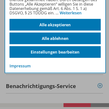
Buttons „Alle Akzeptieren“ willigen Sie in diese
Datenerhebung gemäß Art. 6 Abs. 1 S. 1 a)
Konzept
DSGVO, § 25 TDDDG ein.
…
Weiterlesen
Alle akzeptieren
Ergänzende Materialien
Alle ablehnen
Gratis für Sie!
Einstellungen bearbeiten
Impressum
Empfehlungen der Redaktion
Benachrichtigungs-Service