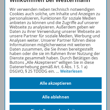
Details
Wir verwenden neben technisch notwendigen
Cookies auch solche, um Inhalte und Anzeigen zu
personalisieren, Funktionen für soziale Medien
anbieten zu können und die Zugriffe auf unserer
Nachhaltig ins neue Schuljahr
Webseite zu analysieren. Außerdem geben wir
Daten zu ihrer Verwendung unserer Webseite an
unsere Partner für soziale Medien, Werbung und
Sofort verfügbar
Analysen weiter. Unserer Partner führen diese
Dateiformat:
PDF-Dokument
Informationen möglicherweise mit weiteren
Daten zusammen, die Sie ihnen bereitgestellt
Klassenstufen:
1. Schuljahr
haben oder die sie im Rahmen Ihrer Nutzung der
bis 4. Schuljahr
Dienste gesammelt haben. Durch Betätigen des
Buttons „Alle Akzeptieren“ willigen Sie in diese
Datenerhebung gemäß Art. 6 Abs. 1 S. 1 a)
DSGVO, § 25 TDDDG ein.
…
Weiterlesen
OD200028014051
2,99 €
Alle akzeptieren
Details
Alle ablehnen
stock.adobe.com/
Rawpixel.com