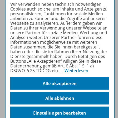
Wir verwenden neben technisch notwendigen
Cookies auch solche, um Inhalte und Anzeigen zu
personalisieren, Funktionen für soziale Medien
Nachhaltig ins neue Schuljahr
anbieten zu können und die Zugriffe auf unserer
Webseite zu analysieren. Außerdem geben wir
Sofort verfügbar
Daten zu ihrer Verwendung unserer Webseite an
unsere Partner für soziale Medien, Werbung und
Dateiformat:
PDF-Dokument
Analysen weiter. Unserer Partner führen diese
Klassenstufen:
1. Schuljahr
Informationen möglicherweise mit weiteren
Daten zusammen, die Sie ihnen bereitgestellt
bis 4. Schuljahr
haben oder die sie im Rahmen Ihrer Nutzung der
Dienste gesammelt haben. Durch Betätigen des
Buttons „Alle Akzeptieren“ willigen Sie in diese
Datenerhebung gemäß Art. 6 Abs. 1 S. 1 a)
OD200028014051
2,99 €
DSGVO, § 25 TDDDG ein.
…
Weiterlesen
Details
Alle akzeptieren
Alle ablehnen
stock.adobe.com/
Rawpixel.com
Einstellungen bearbeiten