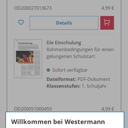
OD200027013673
4,99 €
Details
Die Einschulung
Rahmenbedingungen für einen
gelungenen Schulstart
Sofort verfügbar
Dateiformat:
PDF-Dokument
Klassenstufen:
1. Schuljahr
OD200051000459
4,99 €
Willkommen bei Westermann
Details