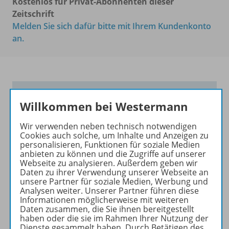
Kostenlos für Privat-Abonnenten dieser
Zeitschrift
Melden Sie sich dafür bitte mit Ihrem Kundenkonto
an.
Kluge Konzepte für
Willkommen bei Westermann
anschaulichen Unterricht
Wir verwenden neben technisch notwendigen
Ihr Wegweiser zu den
Cookies auch solche, um Inhalte und Anzeigen zu
wichtigsten Seiten von PRAXIS
personalisieren, Funktionen für soziale Medien
GESCHICHTE:
anbieten zu können und die Zugriffe auf unserer
Webseite zu analysieren. Außerdem geben wir
zu den Abo-Angeboten
Daten zu ihrer Verwendung unserer Webseite an
unsere Partner für soziale Medien, Werbung und
zum Zeitschriftenkiosk
Analysen weiter. Unserer Partner führen diese
zum Online-Archiv
Informationen möglicherweise mit weiteren
Daten zusammen, die Sie ihnen bereitgestellt
haben oder die sie im Rahmen Ihrer Nutzung der
Mehr zur Zeitschrift
Dienste gesammelt haben. Durch Betätigen des