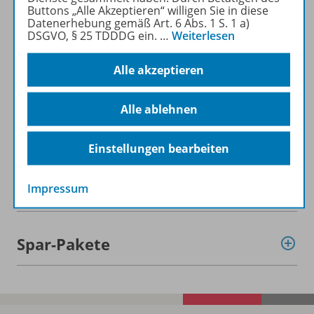
Buttons „Alle Akzeptieren“ willigen Sie in diese
Datenerhebung gemäß Art. 6 Abs. 1 S. 1 a)
DSGVO, § 25 TDDDG ein.
…
Weiterlesen
Alle akzeptieren
Informationen
Alle ablehnen
Beschreibung
Einstellungen bearbeiten
Weitere Inhalte der Ausgabe
Impressum
Spar-Pakete