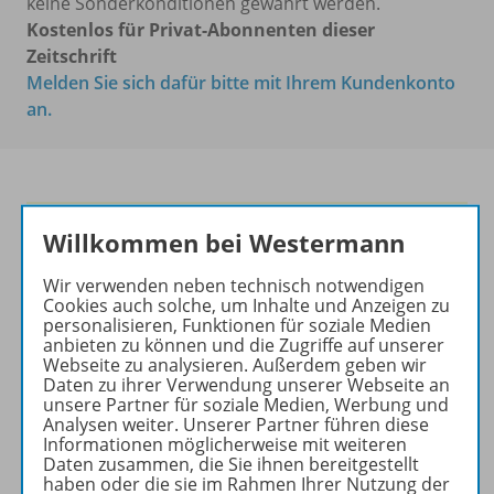
keine Sonderkonditionen gewährt werden.
Kostenlos für Privat-Abonnenten dieser
Zeitschrift
Melden Sie sich dafür bitte mit Ihrem Kundenkonto
an.
Die führende Zeitschrift für
Willkommen bei Westermann
die Unterrichtspraxis!
Wir verwenden neben technisch notwendigen
Ihr Wegweiser zu den
Cookies auch solche, um Inhalte und Anzeigen zu
wichtigsten Seiten von PRAXIS
personalisieren, Funktionen für soziale Medien
anbieten zu können und die Zugriffe auf unserer
GEOGRAPHIE:
Webseite zu analysieren. Außerdem geben wir
Daten zu ihrer Verwendung unserer Webseite an
zu den Abo-Angeboten
unsere Partner für soziale Medien, Werbung und
zum Zeitschriftenkiosk
Analysen weiter. Unserer Partner führen diese
Informationen möglicherweise mit weiteren
zum Online-Archiv
Daten zusammen, die Sie ihnen bereitgestellt
haben oder die sie im Rahmen Ihrer Nutzung der