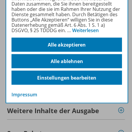
Daten zusammen, die Sie ihnen bereitgestellt
zum Zeitschriftenkiosk
haben oder die sie im Rahmen Ihrer Nutzung der
zum Online-Archiv
Dienste gesammelt haben. Durch Betätigen des
Buttons „Alle Akzeptieren“ willigen Sie in diese
Datenerhebung gemäß Art. 6 Abs. 1 S. 1 a)
Mehr zur Zeitschrift
DSGVO, § 25 TDDDG ein.
…
Weiterlesen
Alle akzeptieren
Alle ablehnen
Informationen
Einstellungen bearbeiten
Beschreibung
Impressum
Weitere Inhalte der Ausgabe