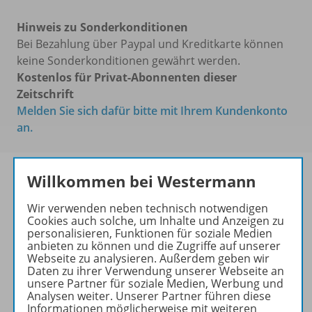
Hinweis zu Sonderkonditionen
Bei Bezahlung über Paypal und Kreditkarte können
keine Sonderkonditionen gewährt werden.
Kostenlos für Privat-Abonnenten dieser
Zeitschrift
Melden Sie sich dafür bitte mit Ihrem Kundenkonto
an.
Willkommen bei Westermann
Das führende Magazin für
Wir verwenden neben technisch notwendigen
den wissenschaftlichen
Cookies auch solche, um Inhalte und Anzeigen zu
personalisieren, Funktionen für soziale Medien
Transfer!
anbieten zu können und die Zugriffe auf unserer
Webseite zu analysieren. Außerdem geben wir
Ihr Wegweiser zu den
Daten zu ihrer Verwendung unserer Webseite an
wichtigsten Seiten der GR:
unsere Partner für soziale Medien, Werbung und
Analysen weiter. Unserer Partner führen diese
zu den Abo-Angeboten
Informationen möglicherweise mit weiteren