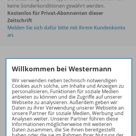
keine Sonderkonditionen gewährt werden.
Kostenlos für Privat-Abonnenten dieser
Zeitschrift
Melden Sie sich dafür bitte mit Ihrem Kundenkonto
an.
Willkommen bei Westermann
Das führende Magazin für
den wissenschaftlichen
Wir verwenden neben technisch notwendigen
Transfer!
Cookies auch solche, um Inhalte und Anzeigen zu
personalisieren, Funktionen für soziale Medien
Ihr Wegweiser zu den
anbieten zu können und die Zugriffe auf unserer
wichtigsten Seiten der GR:
Webseite zu analysieren. Außerdem geben wir
Daten zu ihrer Verwendung unserer Webseite an
zu den Abo-Angeboten
unsere Partner für soziale Medien, Werbung und
Analysen weiter. Unserer Partner führen diese
zum Zeitschriftenkiosk
Informationen möglicherweise mit weiteren
zum Online-Archiv
Daten zusammen, die Sie ihnen bereitgestellt
haben oder die sie im Rahmen Ihrer Nutzung der