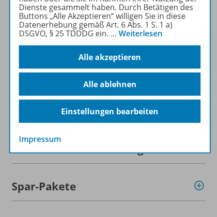
Dienste gesammelt haben. Durch Betätigen des
Mehr zur Zeitschrift
Buttons „Alle Akzeptieren“ willigen Sie in diese
Datenerhebung gemäß Art. 6 Abs. 1 S. 1 a)
DSGVO, § 25 TDDDG ein.
…
Weiterlesen
Alle akzeptieren
Informationen
Alle ablehnen
Beschreibung
Einstellungen bearbeiten
Impressum
Weitere Inhalte der Ausgabe
Spar-Pakete