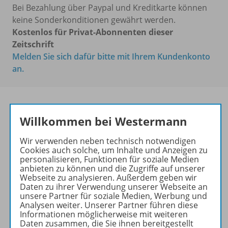
Bei Bezahlung über Paypal und Kreditkarte können
keine Sonderkonditionen gewährt werden.
Kostenlos für Privat-Abonnenten dieser
Zeitschrift
Melden Sie sich dafür bitte mit Ihrem Kundenkonto
an.
Willkommen bei Westermann
Die führende Zeitschrift für
die Unterrichtspraxis!
Wir verwenden neben technisch notwendigen
Cookies auch solche, um Inhalte und Anzeigen zu
Ihr Wegweiser zu den
personalisieren, Funktionen für soziale Medien
wichtigsten Seiten von PRAXIS
anbieten zu können und die Zugriffe auf unserer
Webseite zu analysieren. Außerdem geben wir
GEOGRAPHIE:
Daten zu ihrer Verwendung unserer Webseite an
unsere Partner für soziale Medien, Werbung und
zu den Abo-Angeboten
Analysen weiter. Unserer Partner führen diese
zum Zeitschriftenkiosk
Informationen möglicherweise mit weiteren
Daten zusammen, die Sie ihnen bereitgestellt
zum Online-Archiv