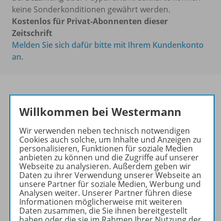
keine Sonderkonditionen gewährt werden.
Kostenlos für Privat-Abonnenten dieser
Zeitschrift
Melden Sie sich dafür bitte mit Ihrem Kundenkonto
an.
Willkommen bei Westermann
Das führende Magazin für
den wissenschaftlichen
Wir verwenden neben technisch notwendigen
Transfer!
Cookies auch solche, um Inhalte und Anzeigen zu
personalisieren, Funktionen für soziale Medien
Ihr Wegweiser zu den
anbieten zu können und die Zugriffe auf unserer
wichtigsten Seiten der GR:
Webseite zu analysieren. Außerdem geben wir
Daten zu ihrer Verwendung unserer Webseite an
zu den Abo-Angeboten
unsere Partner für soziale Medien, Werbung und
Analysen weiter. Unserer Partner führen diese
zum Zeitschriftenkiosk
Informationen möglicherweise mit weiteren
zum Online-Archiv
Daten zusammen, die Sie ihnen bereitgestellt
haben oder die sie im Rahmen Ihrer Nutzung der