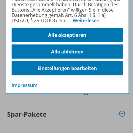
Dienste gesammelt haben. Durch Betätigen des
Mehr zur Zeitschrift
Buttons „Alle Akzeptieren“ willigen Sie in diese
Datenerhebung gemäß Art. 6 Abs. 1 S. 1 a)
DSGVO, § 25 TDDDG ein.
…
Weiterlesen
Alle akzeptieren
Informationen
Alle ablehnen
Beschreibung
Einstellungen bearbeiten
Impressum
Weitere Inhalte der Ausgabe
Spar-Pakete