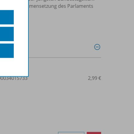
e soziale Zusammensetzung des Parlaments
0034015733
2,99 €