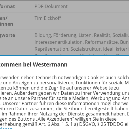
format
PDF-Dokument
en/
Tim Eickhoff
innen
gworte
Bildung, Förderung, Listen, Realität, Sozia
Interessenartikulation, Reformansätze, Bu
Repräsentation, Sozialstruktur, Ideal, kriter
Repräsentationsverständnisse, Alter, Demokr
Wahlen, Bundestagswahl 2025, Parität, Stat
kommen bei Westermann
Karikaturenanalyse, Politik, Selbstverpflic
Durchschnittsabgeordnete, Quoten
erwenden neben technisch notwendigen Cookies auch solc
e und Anzeigen zu personalisieren, Funktionen für soziale 
ten zu können und die Zugriffe auf unserer Webseite zu
sieren. Außerdem geben wir Daten zu ihrer Verwendung un
ite an unsere Partner für soziale Medien, Werbung und An
r. Unserer Partner führen diese Informationen möglicherwe
hreibung
eiteren Daten zusammen, die Sie ihnen bereitgestellt haben
ie im Rahmen Ihrer Nutzung der Dienste gesammelt haben. 
gen des Buttons „Alle Akzeptieren“ willigen Sie in diese
erhebung gemäß Art. 6 Abs. 1 S. 1 a) DSGVO, § 25 TDDDG e
ich, 47 Jahre, Akademiker: So sieht der Durchschnittsabge