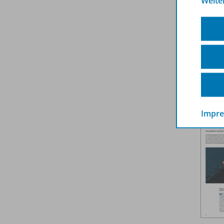
Weite
aus. 
zeigt 
Weit
Impr