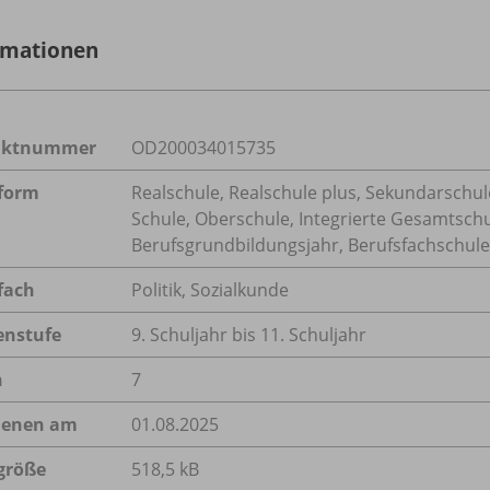
rmationen
uktnummer
OD200034015735
form
Realschule, Realschule plus, Sekundarschule
Schule, Oberschule, Integrierte Gesamtsch
Berufsgrundbildungsjahr, Berufsfachschule,
fach
Politik
,
Sozialkunde
enstufe
9. Schuljahr bis 11. Schuljahr
n
7
ienen am
01.08.2025
größe
518,5 kB