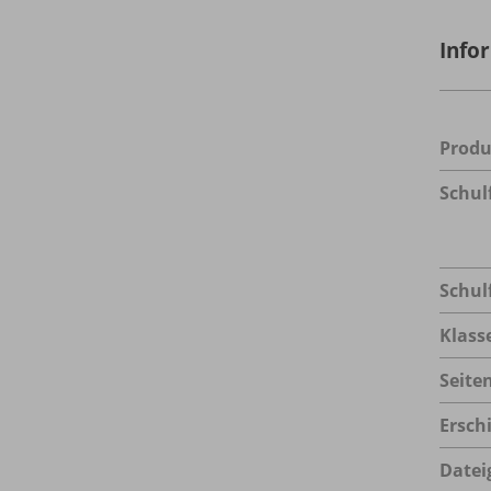
Info
Prod
Schul
Schul
Klass
Seite
Ersch
Datei