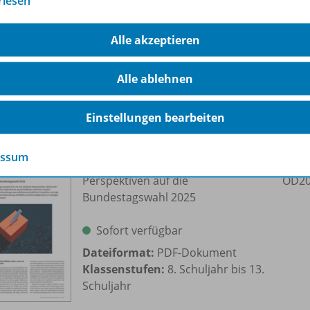
rlesen
Wahlen gelten zwar als Herzstück der Demokratie, doch di
deutliche Repräsentationslücken.
Alle akzeptieren
Alle ablehnen
ere Inhalte der Ausgabe
Einstellungen bearbeiten
essum
Nach der Wahl ist …?
Perspektiven auf die
OD20
Bundestagswahl 2025
Sofort verfügbar
Dateiformat:
PDF-Dokument
Klassenstufen:
8. Schuljahr bis 13.
Schuljahr