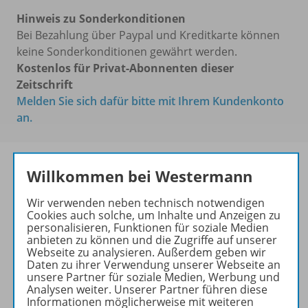
Hinweis zu Sonderkonditionen
Bei Bezahlung über Paypal und Kreditkarte können
keine Sonderkonditionen gewährt werden.
Kostenlos für Privat-Abonnenten dieser
Zeitschrift
Melden Sie sich dafür bitte mit Ihrem Kundenkonto
an.
Willkommen bei Westermann
Die führende Zeitschrift für
Wir verwenden neben technisch notwendigen
die Unterrichtspraxis!
Cookies auch solche, um Inhalte und Anzeigen zu
personalisieren, Funktionen für soziale Medien
Ihr Wegweiser zu den
anbieten zu können und die Zugriffe auf unserer
wichtigsten Seiten von PRAXIS
Webseite zu analysieren. Außerdem geben wir
Daten zu ihrer Verwendung unserer Webseite an
GEOGRAPHIE:
unsere Partner für soziale Medien, Werbung und
Analysen weiter. Unserer Partner führen diese
zu den Abo-Angeboten
Informationen möglicherweise mit weiteren