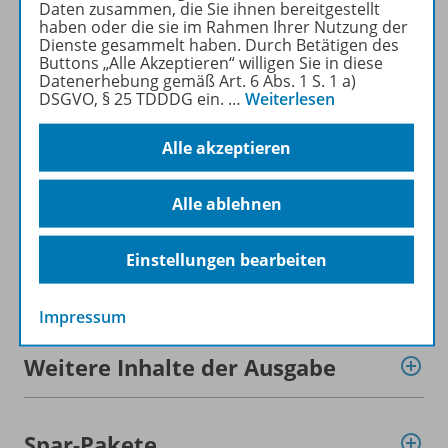
zum Zeitschriftenkiosk
Daten zusammen, die Sie ihnen bereitgestellt
haben oder die sie im Rahmen Ihrer Nutzung der
zum Online-Archiv
Dienste gesammelt haben. Durch Betätigen des
Buttons „Alle Akzeptieren“ willigen Sie in diese
Datenerhebung gemäß Art. 6 Abs. 1 S. 1 a)
Mehr zur Zeitschrift
DSGVO, § 25 TDDDG ein.
…
Weiterlesen
Alle akzeptieren
Alle ablehnen
Informationen
Einstellungen bearbeiten
Beschreibung
Impressum
Weitere Inhalte der Ausgabe
Spar-Pakete