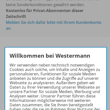
keine Sonderkonditionen gewährt werden.
Kostenlos für Privat-Abonnenten dieser
Zeitschrift
Melden Sie sich dafür bitte mit Ihrem Kundenkonto
an.
Willkommen bei Westermann
Das führende Magazin für
den wissenschaftlichen
Wir verwenden neben technisch notwendigen
Transfer!
Cookies auch solche, um Inhalte und Anzeigen zu
personalisieren, Funktionen für soziale Medien
Ihr Wegweiser zu den
anbieten zu können und die Zugriffe auf unserer
wichtigsten Seiten der GR:
Webseite zu analysieren. Außerdem geben wir
Daten zu ihrer Verwendung unserer Webseite an
zu den Abo-Angeboten
unsere Partner für soziale Medien, Werbung und
Analysen weiter. Unserer Partner führen diese
zum Zeitschriftenkiosk
Informationen möglicherweise mit weiteren
zum Online-Archiv
Daten zusammen, die Sie ihnen bereitgestellt
haben oder die sie im Rahmen Ihrer Nutzung der