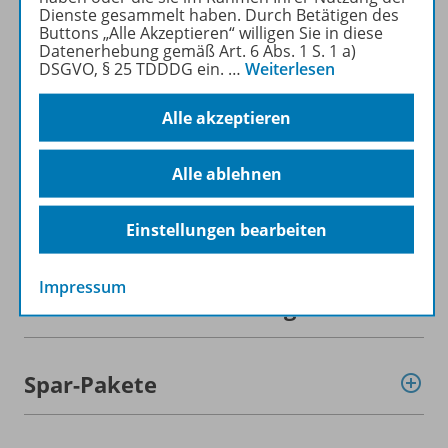
Dienste gesammelt haben. Durch Betätigen des
Mehr zur Zeitschrift
Buttons „Alle Akzeptieren“ willigen Sie in diese
Datenerhebung gemäß Art. 6 Abs. 1 S. 1 a)
DSGVO, § 25 TDDDG ein.
…
Weiterlesen
Alle akzeptieren
Informationen
Alle ablehnen
Beschreibung
Einstellungen bearbeiten
Impressum
Weitere Inhalte der Ausgabe
Spar-Pakete