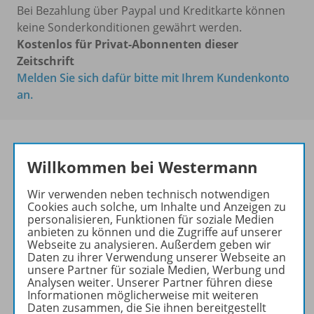
Bei Bezahlung über Paypal und Kreditkarte können
keine Sonderkonditionen gewährt werden.
Kostenlos für Privat-Abonnenten dieser
Zeitschrift
Melden Sie sich dafür bitte mit Ihrem Kundenkonto
an.
Willkommen bei Westermann
Die führende Zeitschrift für
die Unterrichtspraxis!
Wir verwenden neben technisch notwendigen
Cookies auch solche, um Inhalte und Anzeigen zu
Ihr Wegweiser zu den
personalisieren, Funktionen für soziale Medien
wichtigsten Seiten von PRAXIS
anbieten zu können und die Zugriffe auf unserer
Webseite zu analysieren. Außerdem geben wir
GEOGRAPHIE:
Daten zu ihrer Verwendung unserer Webseite an
unsere Partner für soziale Medien, Werbung und
zu den Abo-Angeboten
Analysen weiter. Unserer Partner führen diese
zum Zeitschriftenkiosk
Informationen möglicherweise mit weiteren
Daten zusammen, die Sie ihnen bereitgestellt
zum Online-Archiv