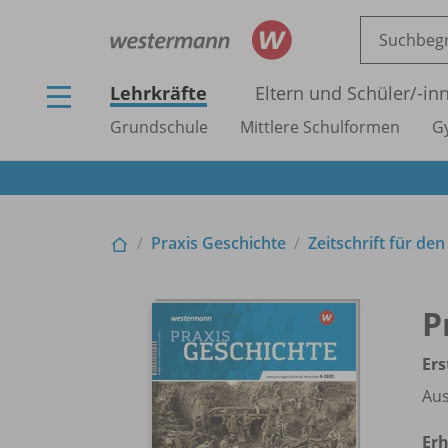
Lehrkräfte
Eltern und Schüler/
-in
Grundschule
Mittlere Schulformen
G
Praxis Geschichte
Zeitschrift für de
P
Ers
Aus
Erh