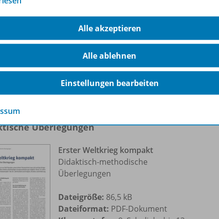
rlesen
des 20. Jahrhunderts
Dateigröße:
1,2 MB
Alle akzeptieren
Dateiformat:
PDF-Dokument
Klassenstufen:
10. Schuljahr bis 13.
Alle ablehnen
Schuljahr
Einstellungen bearbeiten
essum
ktische Überlegungen
Erster Weltkrieg kompakt
Didaktisch-methodische
Überlegungen
Dateigröße:
86,5 kB
Dateiformat:
PDF-Dokument