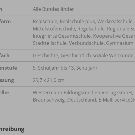
n
Alle Bundesländer
form
Realschule, Realschule plus, Werkrealschule,
Mittelstufenschule, Regelschule, Regionale S
Integrierte Gesamtschule, Kooperative Gesa
Stadtteilschule, Verbundschule, Gymnasium
fach
Geschichte
,
Geschichtlich-soziale Weltkunde
enstufe
5. Schuljahr bis 13. Schuljahr
ssung
29,7 x 21,0 cm
ller
Westermann Bildungsmedien Verlag GmbH, 
Braunschweig, Deutschland, E-Mail: servic
hreibung