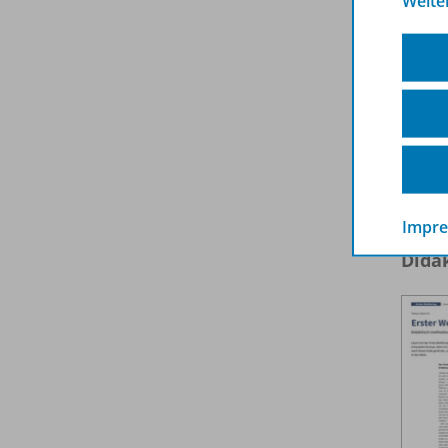
Weite
Impr
Dida