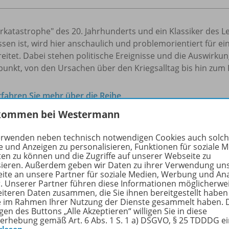
rkatastrophe" des 20. Jahrhunderts und ein Klassiker des Le
en ist, wird hier anschaulich und problemorientiert für ei
eitet. Dabei stehen politische Ereignisse und die Auswirku
punkt, von den Ursachen über den Kriegsalltag bis hin zum 
rfahren Sie mehr über die Reihe
kommen bei Westermann
erwenden neben technisch notwendigen Cookies auch solc
lte
e und Anzeigen zu personalisieren, Funktionen für soziale 
ten zu können und die Zugriffe auf unserer Webseite zu
sieren. Außerdem geben wir Daten zu ihrer Verwendung un
ite an unsere Partner für soziale Medien, Werbung und An
r. Unserer Partner führen diese Informationen möglicherwe
beitrag
eiteren Daten zusammen, die Sie ihnen bereitgestellt haben
ie im Rahmen Ihrer Nutzung der Dienste gesammelt haben. 
Der Erste Weltkrieg
gen des Buttons „Alle Akzeptieren“ willigen Sie in diese
erhebung gemäß Art. 6 Abs. 1 S. 1 a) DSGVO, § 25 TDDDG e
Globale Epochenwende am Beginn