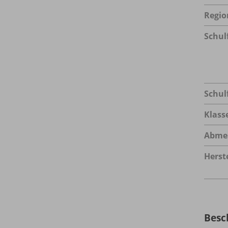
Regio
Schul
Schul
Klass
Abme
Herste
Besc