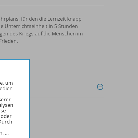
hrplans, für den die Lernzeit knapp
ne Unterrichtseinheit in 5 Stunden
ngen des Kriegs auf die Menschen im
Frieden.
he, um
Medien
serer
alysen
ise
 oder
Durch
in.
…