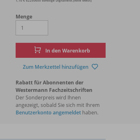
1,10 € 62250600 sonstige Digitalleist.(volle MwSt)
Menge
Es wird eine Zahl größer oder gleich 1 
In den Warenkorb
Zum Merkzettel hinzufügen
Rabatt für Abonnenten der
Westermann Fachzeitschriften
Der Sonderpreis wird Ihnen
angezeigt, sobald Sie sich mit Ihrem
Benutzerkonto angemeldet
haben.