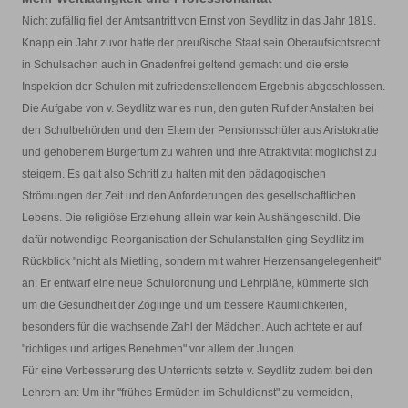
Nicht zufällig fiel der Amtsantritt von Ernst von Seydlitz in das Jahr 1819.
Knapp ein Jahr zuvor hatte der preußische Staat sein Oberaufsichtsrecht
in Schulsachen auch in Gnadenfrei geltend gemacht und die erste
Inspektion der Schulen mit zufriedenstellendem Ergebnis abgeschlossen.
Die Aufgabe von v. Seydlitz war es nun, den guten Ruf der Anstalten bei
den Schulbehörden und den Eltern der Pensionsschüler aus Aristokratie
und gehobenem Bürgertum zu wahren und ihre Attraktivität möglichst zu
steigern. Es galt also Schritt zu halten mit den pädagogischen
Strömungen der Zeit und den Anforderungen des gesellschaftlichen
Lebens. Die religiöse Erziehung allein war kein Aushängeschild. Die
dafür notwendige Reorganisation der Schulanstalten ging Seydlitz im
Rückblick "nicht als Mietling, sondern mit wahrer Herzensangelegenheit"
an: Er entwarf eine neue Schulordnung und Lehrpläne, kümmerte sich
um die Gesundheit der Zöglinge und um bessere Räumlichkeiten,
besonders für die wachsende Zahl der Mädchen. Auch achtete er auf
"richtiges und artiges Benehmen" vor allem der Jungen.
Für eine Verbesserung des Unterrichts setzte v. Seydlitz zudem bei den
Lehrern an: Um ihr "frühes Ermüden im Schuldienst" zu vermeiden,