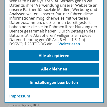
Webseite zu analysieren. Außerdem geben wir
Landschaften hatte, dafür zeugen etliche Aquarellskizzen, die auf seinen
Daten zu ihrer Verwendung unserer Webseite an
unsere Partner für soziale Medien, Werbung und
späteren Reisen durch Deutschland entstanden. Diese Erfahrungen mit
Analysen weiter. Unserer Partner führen diese
einer lebendigen Geographie ließ v. Seydlitz auch in die Unterrichtspraxis
Informationen möglicherweise mit weiteren
einfließen. In Anlehnung an die Philantropen machte er mit seinen
Daten zusammen, die Sie ihnen bereitgestellt
haben oder die sie im Rahmen Ihrer Nutzung der
Schülern Ausflüge in die Umgebung, um Geographie ganz konkret
Dienste gesammelt haben. Durch Betätigen des
werden zu lassen. Mit solchen Neuerungen machte sich der
Buttons „Alle Akzeptieren“ willigen Sie in diese
Schuldirektor bei seinen Unitätsoberen aber nicht gerade beliebt. In
Datenerhebung gemäß Art. 6 Abs. 1 S. 1 a)
DSGVO, § 25 TDDDG ein.
…
Weiterlesen
diesem Fall traf ihn der Vorwurf der "horriblen Unmäßigkeit in parties de
plaisir". Im Fall seines "Leitfadens" befand ein Herrnhuter Gutachter den
Alle akzeptieren
"Ton" als "allzu ungeniert, wie er wohl für einen mündlichen, aber nicht für
einen schriftlichen Vortrag passen möchte."
Alle ablehnen
Einstellungen bearbeiten
Impressum
Federtuschzeichnung von
Ernst von Seydlitz, 1801