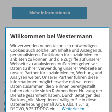
Mehr Informationen
Willkommen bei Westermann
Wir verwenden neben technisch notwendigen
Cookies auch solche, um Inhalte und Anzeigen zu
personalisieren, Funktionen für soziale Medien
anbieten zu können und die Zugriffe auf unserer
Webseite zu analysieren. Außerdem geben wir
Daten zu ihrer Verwendung unserer Webseite an
unsere Partner für soziale Medien, Werbung und
Analysen weiter. Unserer Partner führen diese
Informationen möglicherweise mit weiteren
Themenwelt Digital für die
Daten zusammen, die Sie ihnen bereitgestellt
Berufliche Bildung
haben oder die sie im Rahmen Ihrer Nutzung der
Dienste gesammelt haben. Durch Betätigen des
Buttons „Alle Akzeptieren“ willigen Sie in diese
Entdecken Sie unsere innovativen Konzepte für
Datenerhebung gemäß Art. 6 Abs. 1 S. 1 a)
DSGVO, § 25 TDDDG ein.
…
Weiterlesen
Berufsschulen und Ausbildungsbetriebe: ob digitales